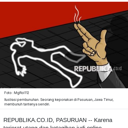
Foto : MgRol112
Ilustrasi pembunuhan. Seorang keponakan di Pasuruan, Jawa Timur,
membunuh tantenya sendiri.
REPUBLIKA.CO.ID, PASURUAN -- Karena
terjerat utang dan ketagihan judi online,