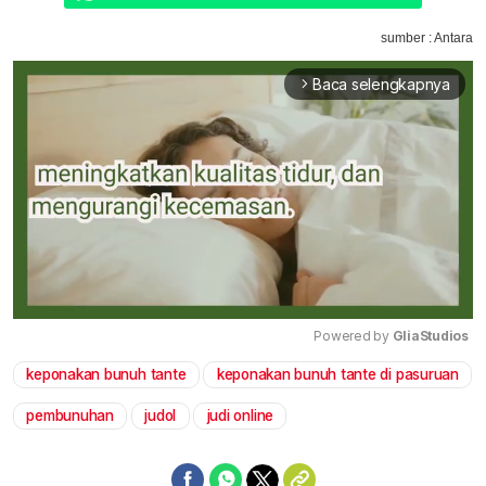
sumber : Antara
Baca selengkapnya
arrow_forward_ios
Powered by 
GliaStudios
keponakan bunuh tante
keponakan bunuh tante di pasuruan
Mute
pembunuhan
judol
judi online