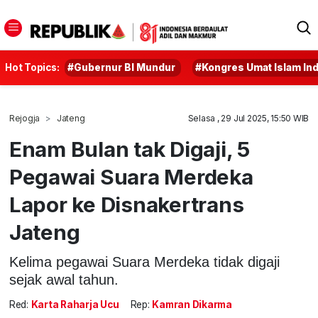
Hot Topics:
#Gubernur BI Mundur
#Kongres Umat Islam In
Rejogja
Jateng
Selasa , 29 Jul 2025, 15:50 WIB
Enam Bulan tak Digaji, 5
Pegawai Suara Merdeka
Lapor ke Disnakertrans
Jateng
Kelima pegawai Suara Merdeka tidak digaji
sejak awal tahun.
Red:
Karta Raharja Ucu
Rep:
Kamran Dikarma