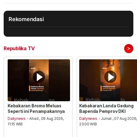
Rekomendasi
>
Republika TV
Kebakaran Bromo Meluas
Kebakaran Landa Gedung
Seperti ini Penampakannya
Bapenda Pemprov DKI
Dailynews
- Ahad , 09 Aug 2026,
Dailynews
- Jumat , 07 Aug 2026
11:15 WIB
23:00 WIB