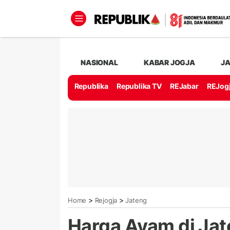
NASIONAL
KABAR JOGJA
J
Republika
Republika TV
REJabar
REJog
>
>
Home
Rejogja
Jateng
Harga Ayam di Jat