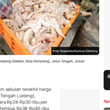
Foto: Republika/Kamran Dikarma
marang Selatan, Kota Semarang, Jawa Tengah, Jumat
 sebulan terakhir harga
 Tengah (Jateng),
Ter
tara Rp28-Rp30 ribu per
a tembus Rp38-Rp40 ribu