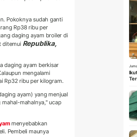
n. Pokoknya sudah ganti
arang Rp38 ribu per
gang daging ayam broiler di
Republika,
t ditemui
a daging ayam berkisar
Juma
Iku
 Kalaupun mengalami
Ter
 Rp32 ribu per kilogram.
 daging ayam) yang menjual
g mahal-mahalnya," ucap
ayam
menyebabkan
eli. Pembeli maunya