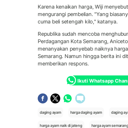
Karena kenaikan harga, Wiji menyebut
mengurangi pembelian. "Yang biasanya 
cuma beli setengah kilo," katanya.
Republika sudah mencoba menghubung
Perdagangan Kota Semarang, Aniceto 
menanyakan penyebab naiknya harga 
Semarang. Namun hingga berita ini dit
memberikan respons.
Ikuti Whatsapp Chan
daging ayam
harga daging ayam
daging ay
harga ayam naik di jateng
harga ayam semaran