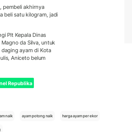
, pembeli akhirnya
beli satu kilogram, jadi
i Plt Kepala Dinas
Magno da Silva, untuk
daging ayam di Kota
ulis, Aniceto belum
nel Republika
am naik
ayam potong naik
harga ayam per ekor
g