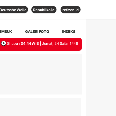
Deutsche Welle
Republika.id
retizen.id
EMBUK
GALERI FOTO
INDEKS
Shubuh
04:44 WIB
| Jumat, 24 Safar 1448