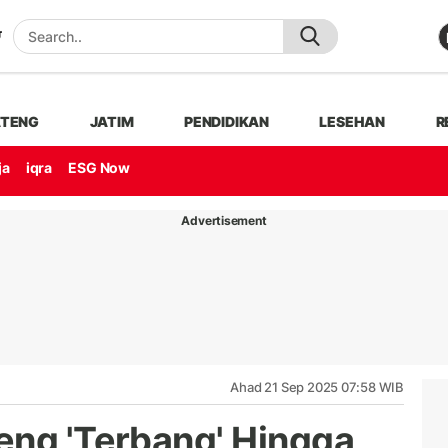
ATENG
JATIM
PENDIDIKAN
LESEHAN
R
ja
iqra
ESG Now
Advertisement
Ahad 21 Sep 2025 07:58 WIB
eng 'Terbang' Hingga