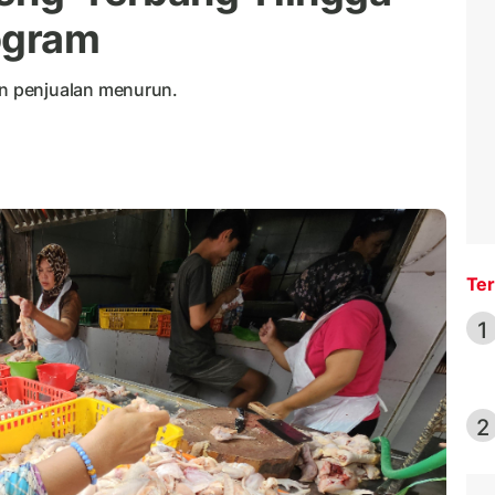
ogram
n penjualan menurun.
Ter
1
2