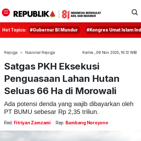
Hot Topics:
#Gubernur BI Mundur
#Kongres Umat Islam In
Rejogja
Nasional Rejogja
Kamis , 06 Nov 2025, 16:12 WIB
Satgas PKH Eksekusi
Penguasaan Lahan Hutan
Seluas 66 Ha di Morowali
Ada potensi denda yang wajib dibayarkan oleh
PT BUMU sebesar Rp 2,35 triliun.
Red:
Fitriyan Zamzami
Rep:
Bambang Noroyono