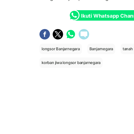
Ikuti Whatsapp Chan
longsor Banjarnegara
Banjarnegara
tanah 
korban jiwa longsor banjarnegara