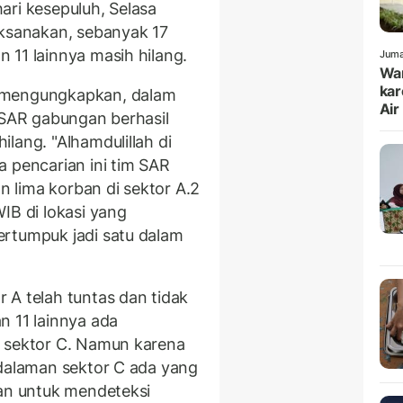
ari kesepuluh, Selasa
aksanakan, sebanyak 17
 11 lainnya masih hilang.
Juma
War
kar
, mengungkapkan, dalam
Air
 SAR gabungan berhasil
lang. "Alhamdulillah di
a pencarian ini tim SAR
 lima korban di sektor A.2
IB di lokasi yang
ertumpuk jadi satu dalam
 A telah tuntas dan tidak
n 11 lainnya ada
h sektor C. Namun karena
edalaman sektor C ada yang
tan untuk mendeteksi