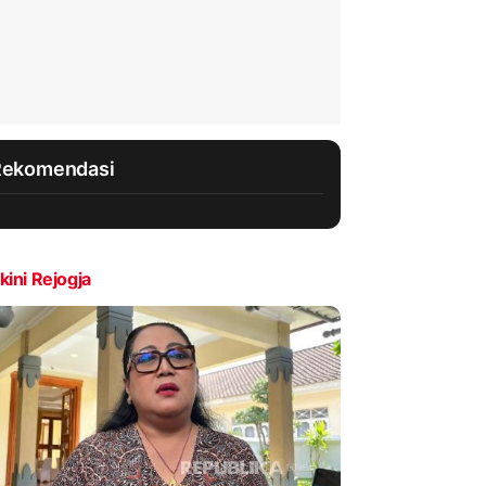
Rekomendasi
kini Rejogja