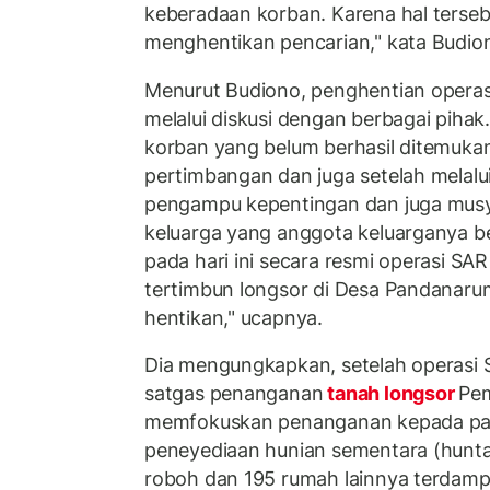
keberadaan korban. Karena hal terseb
menghentikan pencarian," kata Budio
Menurut Budiono, penghentian operas
melalui diskusi dengan berbagai pihak.
korban yang belum berhasil ditemuk
pertimbangan dan juga setelah melalu
pengampu kepentingan dan juga mus
keluarga yang anggota keluarganya b
pada hari ini secara resmi operasi SA
tertimbun longsor di Desa Pandanaru
hentikan," ucapnya.
Dia mengungkapkan, setelah operasi S
satgas penanganan
tanah longsor
Pem
memfokuskan penanganan kepada par
peneyediaan hunian sementara (hunta
roboh dan 195 rumah lainnya terdamp