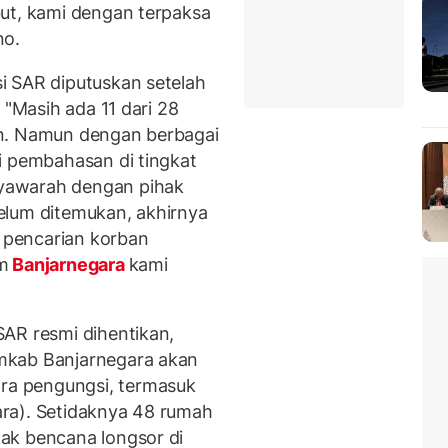
ut, kami dengan terpaksa
no.
i SAR diputuskan setelah
 "Masih ada 11 dari 28
an. Namun dengan berbagai
i pembahasan di tingkat
yawarah dengan pihak
elum ditemukan, akhirnya
R pencarian korban
m
Banjarnegara
kami
AR resmi dihentikan,
kab Banjarnegara akan
a pengungsi, termasuk
ra). Setidaknya 48 rumah
ak bencana longsor di