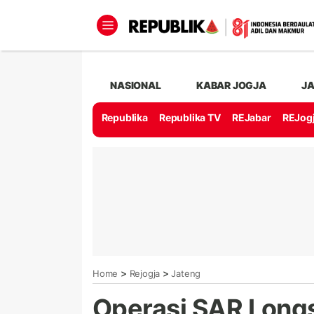
NASIONAL
KABAR JOGJA
J
Republika
Republika TV
REJabar
REJog
>
>
Home
Rejogja
Jateng
Operasi SAR Long