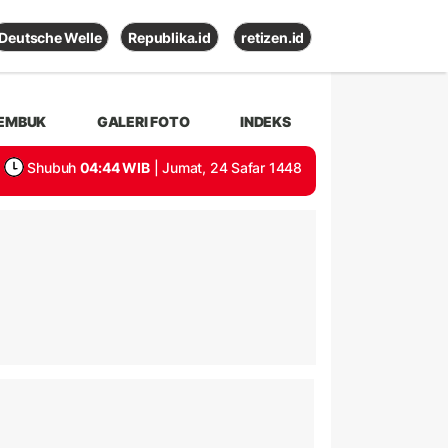
Deutsche Welle
Republika.id
retizen.id
EMBUK
GALERI FOTO
INDEKS
Shubuh
04:44 WIB
| Jumat, 24 Safar 1448