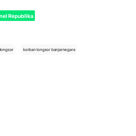
nel Republika
longsor
korban longsor banjarnegara