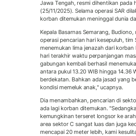
Jawa Tengah, resmi dihentikan pada h
(25/11/2025). Selama operasi SAR dil
korban ditemukan meninggal dunia dan
Kepala Basarnas Semarang, Budiono
operasi pencarian hari kesepuluh, tim
menemukan lima jenazah dari korban hi
hari terakhir waktu perpanjangan mas
gabungan kembali berhasil menemukan
antara pukul 13.20 WIB hingga 14.36 W
berdekatan. Bahkan ada jasad yang b
kondisi memeluk anak," ucapnya.
Dia menambahkan, pencarian di sektor
ada lagi korban ditemukan. "Sedangka
kemungkinan terseret longsor ke ara
area sektor C sangat luas dan juga k
mencapai 20 meter lebih, kami kesuli