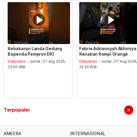
Kebakaran Landa Gedung
Febrie Adriansyah Akhirnya
Bapenda Pemprov DKI
Kenakan Rompi Orange
Dailynews
- Jumat , 07 Aug 2026,
Dailynews
- Jumat , 07 Aug 2026
23:00 WIB
22:30 WIB
>
Terpopuler
AMEERA
INTERNASIONAL