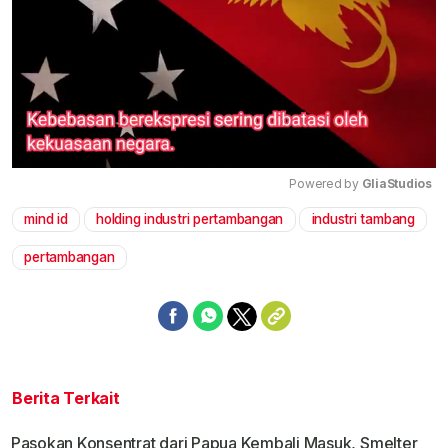
Powered by 
GliaStudios
mind id
holding industri pertambangan
industri tambang
Mute
pertambangan
Berita Terkait
Pasokan Konsentrat dari Papua Kembali Masuk, Smelter