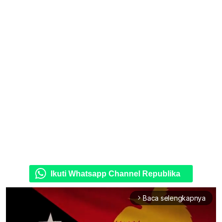
Ikuti Whatsapp Channel Republika
Baca selengkapnya
arrow_forward_ios