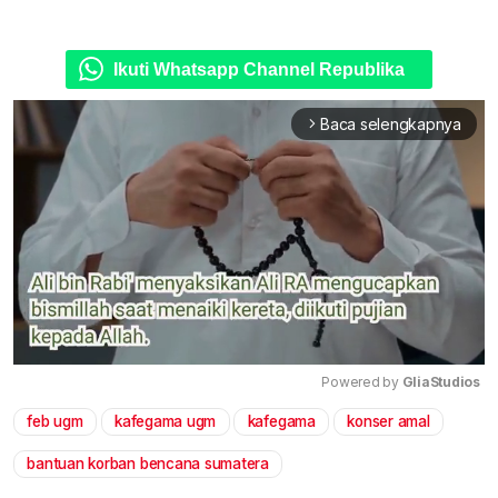
Ikuti Whatsapp Channel Republika
Baca selengkapnya
arrow_forward_ios
Powered by 
GliaStudios
feb ugm
kafegama ugm
kafegama
konser amal
Mute
bantuan korban bencana sumatera