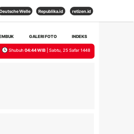
Deutsche Welle
Republika.id
retizen.id
EMBUK
GALERI FOTO
INDEKS
Shubuh
04:44 WIB
| Sabtu, 25 Safar 1448