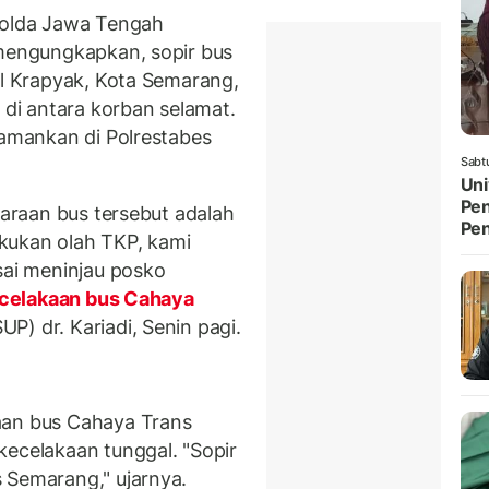
olda Jawa Tengah
 mengungkapkan, sopir bus
tol Krapyak, Kota Semarang,
 di antara korban selamat.
iamankan di Polrestabes
Sabt
Uni
Pen
raan bus tersebut adalah
Pe
ukan olah TKP, kami
sai meninjau posko
celakaan bus Cahaya
P) dr. Kariadi, Senin pagi.
aan bus Cahaya Trans
kecelakaan tunggal. "Sopir
s Semarang," ujarnya.