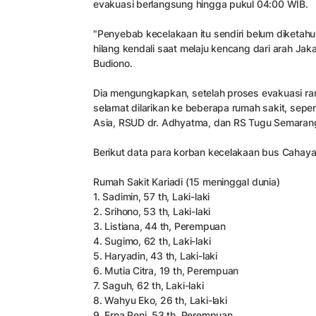
evakuasi berlangsung hingga pukul 04:00 WIB.
"Penyebab kecelakaan itu sendiri belum diketahu
hilang kendali saat melaju kencang dari arah Jak
Budiono.
Dia mengungkapkan, setelah proses evakuasi ra
selamat dilarikan ke beberapa rumah sakit, seper
Asia, RSUD dr. Adhyatma, dan RS Tugu Semaran
Berikut data para korban kecelakaan bus Cahaya
Rumah Sakit Kariadi (15 meninggal dunia)
1. Sadimin, 57 th, Laki-laki
2. Srihono, 53 th, Laki-laki
3. Listiana, 44 th, Perempuan
4. Sugimo, 62 th, Laki-laki
5. Haryadin, 43 th, Laki-laki
6. Mutia Citra, 19 th, Perempuan
7. Saguh, 62 th, Laki-laki
8. Wahyu Eko, 26 th, Laki-laki
9. Erna Peni, 53 th, Perempuan