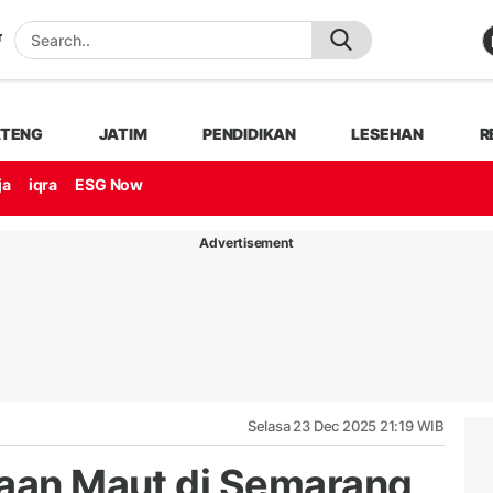
ATENG
JATIM
PENDIDIKAN
LESEHAN
R
ja
iqra
ESG Now
Advertisement
Selasa 23 Dec 2025 21:19 WIB
kaan Maut di Semarang,