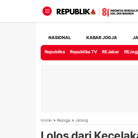
NASIONAL
KABAR JOGJA
J
Republika
Republika TV
REJabar
REJog
>
>
Home
Rejogja
Jateng
Lolos dari Kecela