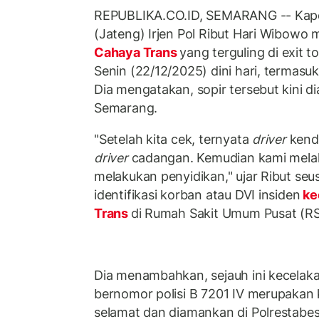
REPUBLIKA.CO.ID, SEMARANG -- Kap
(Jateng) Irjen Pol Ribut Hari Wibowo
Cahaya Trans
yang terguling di exit 
Senin (22/12/2025) dini hari, termasuk
Dia mengatakan, sopir tersebut kini d
Semarang.
"Setelah kita cek, ternyata
driver
kenda
driver
cadangan. Kemudian kami melak
melakukan penyidikan," ujar Ribut seu
identifikasi korban atau DVI insiden
ke
Trans
di Rumah Sakit Umum Pusat (RSU
Dia menambahkan, sejauh ini kecelak
bernomor polisi B 7201 IV merupakan 
selamat dan diamankan di Polrestabe