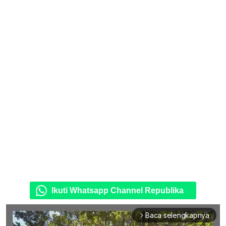
Ikuti Whatsapp Channel Republika
Baca selengkapnya
arrow_forward_ios