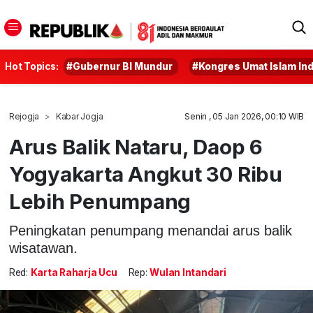
Hot Topics:
#Gubernur BI Mundur
#Kongres Umat Islam In
Rejogja
Kabar Jogja
Senin , 05 Jan 2026, 00:10 WIB
Arus Balik Nataru, Daop 6
Yogyakarta Angkut 30 Ribu
Lebih Penumpang
Peningkatan penumpang menandai arus balik
wisatawan.
Red:
Karta Raharja Ucu
Rep:
Wulan Intandari