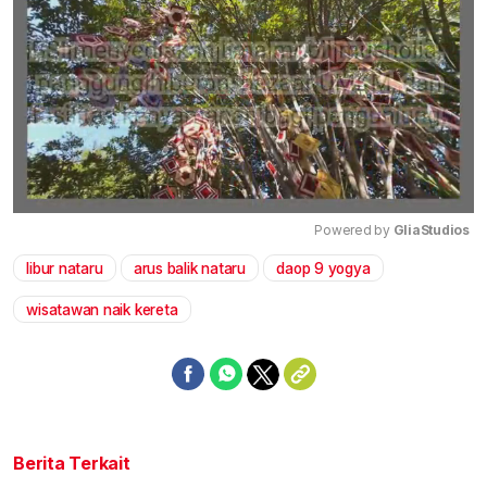
Powered by 
GliaStudios
libur nataru
arus balik nataru
daop 9 yogya
Mute
wisatawan naik kereta
Berita Terkait