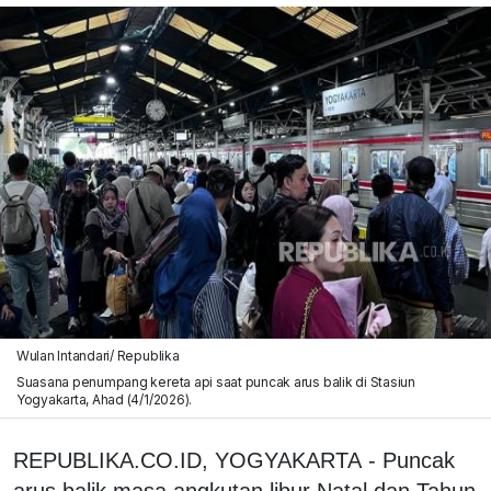
Wulan Intandari/ Republika
Suasana penumpang kereta api saat puncak arus balik di Stasiun
Yogyakarta, Ahad (4/1/2026).
REPUBLIKA.CO.ID, YOGYAKARTA - Puncak
arus balik masa angkutan libur Natal dan Tahun