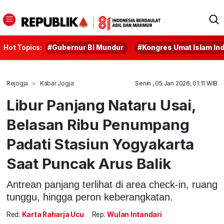
Hot Topics:
#Gubernur BI Mundur
#Kongres Umat Islam In
Rejogja
Kabar Jogja
Senin , 05 Jan 2026, 01:11 WIB
Libur Panjang Nataru Usai,
Belasan Ribu Penumpang
Padati Stasiun Yogyakarta
Saat Puncak Arus Balik
Antrean panjang terlihat di area check-in, ruang
tunggu, hingga peron keberangkatan.
Red:
Karta Raharja Ucu
Rep:
Wulan Intandari