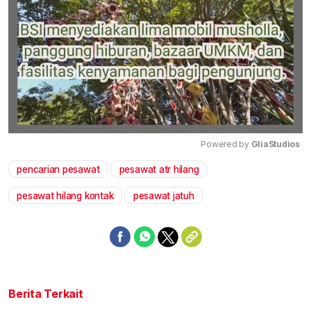
Powered by 
GliaStudios
pencarian pesawat
pesawat atr hilang
Mute
pesawat hilang kontak
pesawat jatuh
Berita Terkait