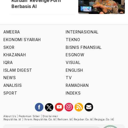
Korban ‘Revenge Porn’
Berbasis AI
AMEERA
INTERNASIONAL
EKONOMI SYARIAH
TEKNO
SKOR
BISNIS FINANSIAL
KHAZANAH
ESGNOW
IQRA
VISUAL
ISLAM DIGEST
ENGLISH
NEWS
TV
ANALISIS
RAMADHAN
SPORT
INDEKS
About Us
|
Pedoman Siber
|
Disclaimer
Republika.id
|
Ihram.republika.co.id
|
Retizen.id
|
Rejabar.co.id
|
Rejogja.co.id
|