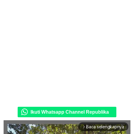
Ikuti Whatsapp Channel Republika
Baca selengkapnya
arrow_forward_ios