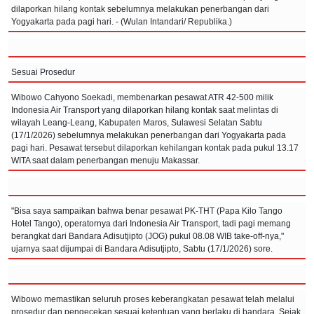
dilaporkan hilang kontak sebelumnya melakukan penerbangan dari
Yogyakarta pada pagi hari. - (Wulan Intandari/ Republika.)
Sesuai Prosedur
Wibowo Cahyono Soekadi, membenarkan pesawat ATR 42-500 milik
Indonesia Air Transport yang dilaporkan hilang kontak saat melintas di
wilayah Leang-Leang, Kabupaten Maros, Sulawesi Selatan Sabtu
(17/1/2026) sebelumnya melakukan penerbangan dari Yogyakarta pada
pagi hari. Pesawat tersebut dilaporkan kehilangan kontak pada pukul 13.17
WITA saat dalam penerbangan menuju Makassar.
"Bisa saya sampaikan bahwa benar pesawat PK-THT (Papa Kilo Tango
Hotel Tango), operatornya dari Indonesia Air Transport, tadi pagi memang
berangkat dari Bandara Adisutjipto (JOG) pukul 08.08 WIB take-off-nya,"
ujarnya saat dijumpai di Bandara Adisutjipto, Sabtu (17/1/2026) sore.
Wibowo memastikan seluruh proses keberangkatan pesawat telah melalui
prosedur dan pengecekan sesuai ketentuan yang berlaku di bandara. Sejak