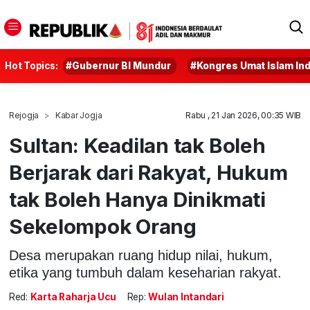
Hot Topics:
#Gubernur BI Mundur
#Kongres Umat Islam In
Rejogja
Kabar Jogja
Rabu , 21 Jan 2026, 00:35 WIB
Sultan: Keadilan tak Boleh
Berjarak dari Rakyat, Hukum
tak Boleh Hanya Dinikmati
Sekelompok Orang
Desa merupakan ruang hidup nilai, hukum,
etika yang tumbuh dalam keseharian rakyat.
Red:
Karta Raharja Ucu
Rep:
Wulan Intandari