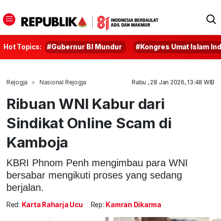
Hot Topics:
#Gubernur BI Mundur
#Kongres Umat Islam In
Rejogja
Nasional Rejogja
Rabu , 28 Jan 2026, 13:48 WIB
Ribuan WNI Kabur dari
Sindikat Online Scam di
Kamboja
KBRI Phnom Penh mengimbau para WNI
bersabar mengikuti proses yang sedang
berjalan.
Red:
Karta Raharja Ucu
Rep:
Kamran Dikarma