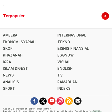
>
Terpopuler
AMEERA
INTERNASIONAL
EKONOMI SYARIAH
TEKNO
SKOR
BISNIS FINANSIAL
KHAZANAH
ESGNOW
IQRA
VISUAL
ISLAM DIGEST
ENGLISH
NEWS
TV
ANALISIS
RAMADHAN
SPORT
INDEKS
About Us
|
Pedoman Siber
|
Disclaimer
Republika.id
|
Ihram.republika.co.id
|
Retizen.id
|
Rejabar.co.id
|
Rejogja.co.id
|