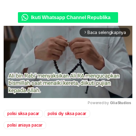
Ikuti Whatsapp Channel Republika
Baca selengkapnya
arrow_forward_ios
Powered by 
GliaStudios
polisi siksa pacar
polisi diy siksa pacar
Mute
polisi aniaya pacar