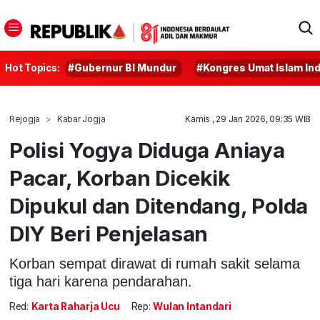
Hot Topics:
#Gubernur BI Mundur
#Kongres Umat Islam In
Rejogja
Kabar Jogja
Kamis , 29 Jan 2026, 09:35 WIB
Polisi Yogya Diduga Aniaya
Pacar, Korban Dicekik
Dipukul dan Ditendang, Polda
DIY Beri Penjelasan
Korban sempat dirawat di rumah sakit selama
tiga hari karena pendarahan.
Red:
Karta Raharja Ucu
Rep:
Wulan Intandari