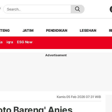
ATENG
JATIM
PENDIDIKAN
LESEHAN
R
ja
iqra
ESG Now
Advertisement
Kamis 05 Feb 2026 07:31 WIB
Foto Bareng' Anies