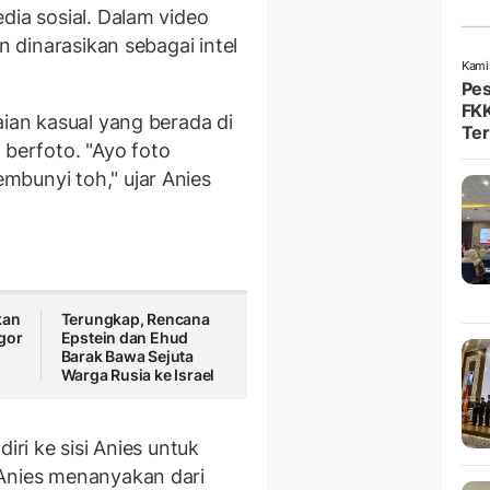
dia sosial. Dalam video
n dinarasikan sebagai intel
Kami
Pes
FKK
aian kasual yang berada di
Ter
erfoto. "Ayo foto
bunyi toh," ujar Anies
kan
Terungkap, Rencana
gor
Epstein dan Ehud
Barak Bawa Sejuta
Warga Rusia ke Israel
iri ke sisi Anies untuk
 Anies menanyakan dari