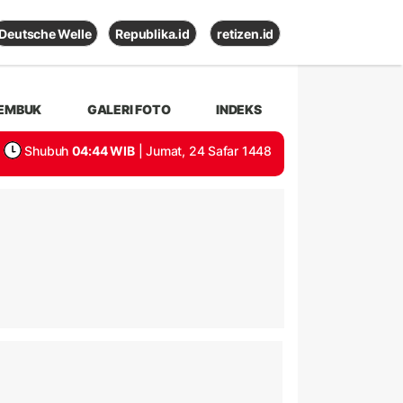
Deutsche Welle
Republika.id
retizen.id
EMBUK
GALERI FOTO
INDEKS
Shubuh
04:44 WIB
| Jumat, 24 Safar 1448