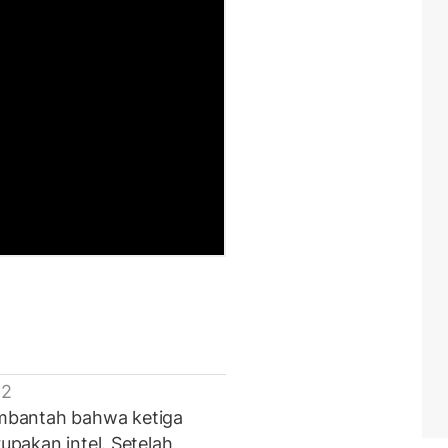
 2
mbantah bahwa ketiga
rupakan intel. Setelah