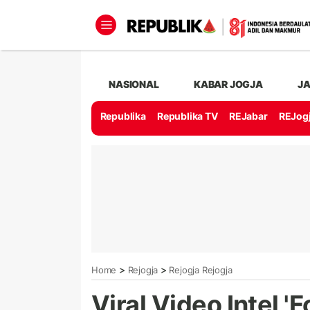
NASIONAL
KABAR JOGJA
J
Republika
Republika TV
REJabar
REJog
>
>
Home
Rejogja
Rejogja Rejogja
Viral Video Intel '