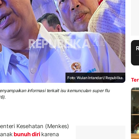
Foto: Wulan Intandari/ Republika.
Ter
enyampaikan informasi terkait isu kemunculan super flu
6).
nteri Kesehatan (Menkes)
 anak
bunuh diri
karena