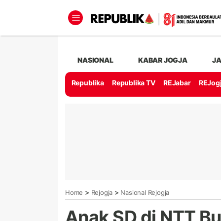
NASIONAL
KABAR JOGJA
J
Republika
Republika TV
REJabar
REJog
>
>
Home
Rejogja
Nasional Rejogja
Anak SD di NTT Bu