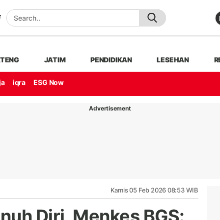
ATENG
JATIM
PENDIDIKAN
LESEHAN
R
ja
iqra
ESG Now
Advertisement
Kamis 05 Feb 2026 08:53 WIB
nuh Diri, Menkes BGS: