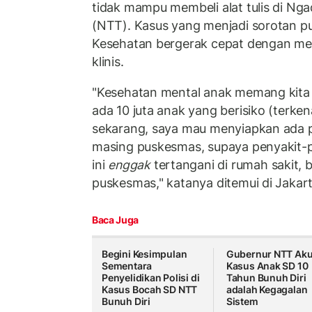
tidak mampu membeli alat tulis di Ng
(NTT). Kasus yang menjadi sorotan p
Kesehatan bergerak cepat dengan men
klinis.
"Kesehatan mental anak memang kita 
ada 10 juta anak yang berisiko (terke
sekarang, saya mau menyiapkan ada psi
masing puskesmas, supaya penyakit-p
ini
enggak
tertangani di rumah sakit, b
puskesmas," katanya ditemui di Jakar
Baca Juga
Begini Kesimpulan
Gubernur NTT Aku
Sementara
Kasus Anak SD 10
Penyelidikan Polisi di
Tahun Bunuh Diri
Kasus Bocah SD NTT
adalah Kegagalan
Bunuh Diri
Sistem