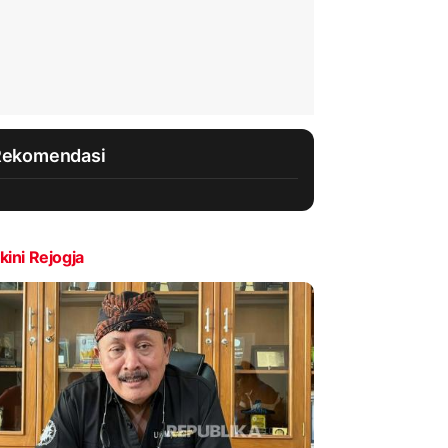
Rekomendasi
kini Rejogja