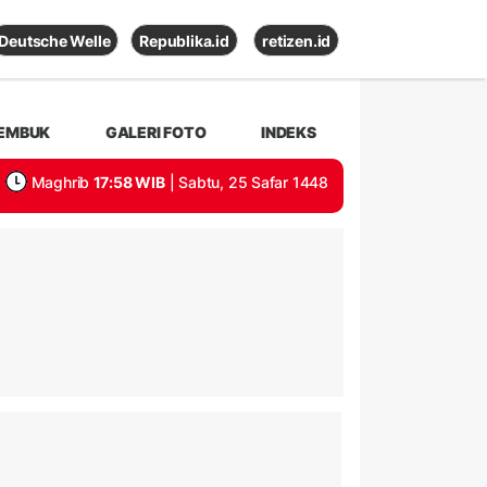
Deutsche Welle
Republika.id
retizen.id
EMBUK
GALERI FOTO
INDEKS
Maghrib
17:58 WIB
| Sabtu, 25 Safar 1448