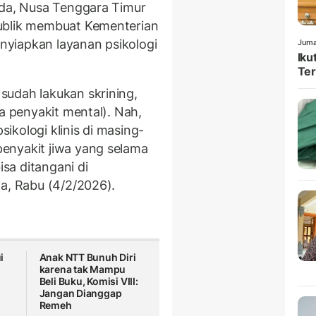
ada, Nusa Tenggara Timur
ublik membuat Kementerian
yiapkan layanan psikologi
Juma
Iku
Ter
sudah lakukan skrining,
na penyakit mental). Nah,
kologi klinis di masing-
enyakit jiwa yang selama
isa ditangani di
ta, Rabu (4/2/2026).
i
Anak NTT Bunuh Diri
karena tak Mampu
Beli Buku, Komisi VIII:
Jangan Dianggap
Remeh