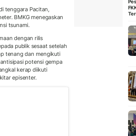
Pes
FKK
di tenggara Pacitan,
Ter
ometer. BMKG menegaskan
ensi tsunami.
maan dengan rilis
ada publik sesaat setelah
ap tenang dan mengikuti
antisipasi potensi gempa
ngkal kerap diikuti
kitar episenter.