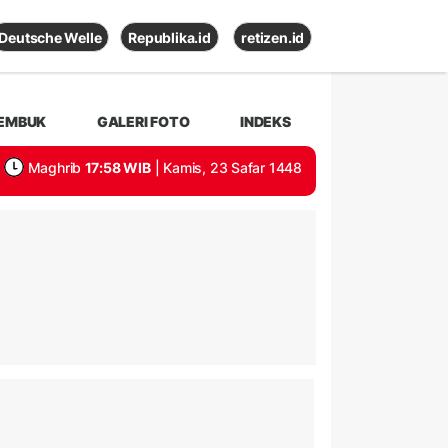
Deutsche Welle
Republika.id
retizen.id
EMBUK
GALERI FOTO
INDEKS
Maghrib
17:58 WIB
| Kamis, 23 Safar 1448