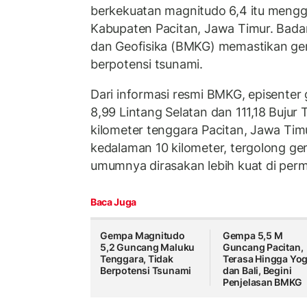
berkekuatan magnitudo 6,4 itu meng
Kabupaten Pacitan, Jawa Timur. Badan
dan Geofisika (BMKG) memastikan gem
berpotensi tsunami.
Dari informasi resmi BMKG, episenter
8,99 Lintang Selatan dan 111,18 Bujur 
kilometer tenggara Pacitan, Jawa Tim
kedalaman 10 kilometer, tergolong g
umumnya dirasakan lebih kuat di perm
Baca Juga
Gempa Magnitudo
Gempa 5,5 M
5,2 Guncang Maluku
Guncang Pacitan,
Tenggara, Tidak
Terasa Hingga Yo
Berpotensi Tsunami
dan Bali, Begini
Penjelasan BMKG