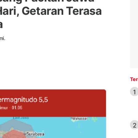
ari, Getaran Terasa
a
mi.
Ter
1
2