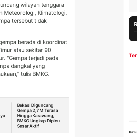
guncang wilayah tenggara
 Meteorologi, Klimatologi,
pa tersebut tidak
 gempa berada di koordinat
Timur atau sekitar 90
Ter
ur. "Gempa terjadi pada
empa dangkal yang
ukaan," tulis BMKG.
Bekasi Diguncang
Gempa 2,7 M Terasa
gya
Hingga Karawang,
BMKG Ungkap Dipicu
Sesar Aktif
Kami