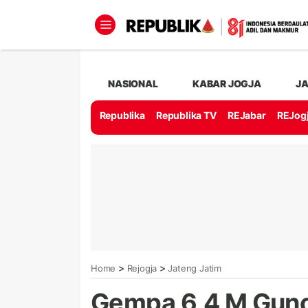
NASIONAL
KABAR JOGJA
J
Republika
Republika TV
REJabar
REJog
>
>
Home
Rejogja
Jateng Jatim
Gempa 6,4 M Gunc