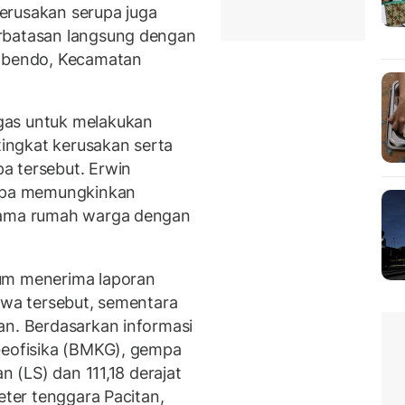
erusakan serupa juga
rbatasan langsung dengan
ngbendo, Kecamatan
gas untuk melakukan
ingkat kerusakan serta
a tersebut. Erwin
mpa memungkinkan
utama rumah warga dengan
lum menerima laporan
iwa tersebut, sementara
an. Berdasarkan informasi
Geofisika (BMKG), gempa
n (LS) dan 111,18 derajat
eter tenggara Pacitan,