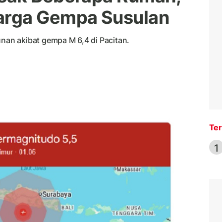
arga Gempa Susulan
an akibat gempa M 6,4 di Pacitan.
Ter
1