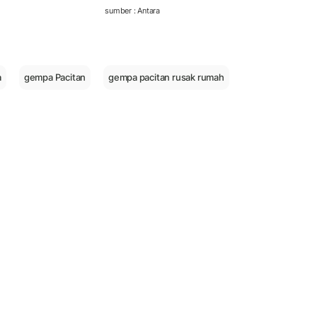
sumber : Antara
a
gempa Pacitan
gempa pacitan rusak rumah