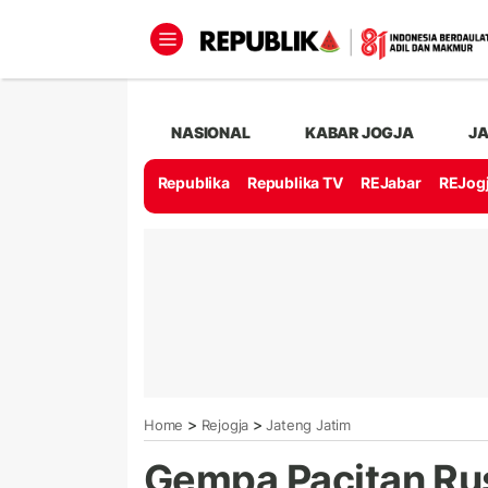
NASIONAL
KABAR JOGJA
J
Republika
Republika TV
REJabar
REJog
>
>
Home
Rejogja
Jateng Jatim
Gempa Pacitan Ru