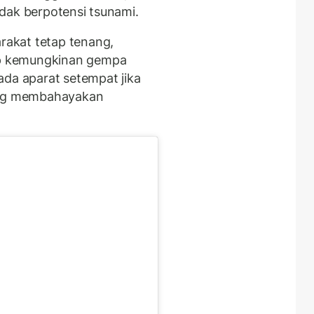
dak berpotensi tsunami.
akat tetap tenang,
p kemungkinan gempa
ada aparat setempat jika
ng membahayakan