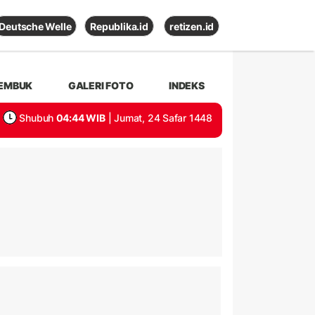
Deutsche Welle
Republika.id
retizen.id
EMBUK
GALERI FOTO
INDEKS
Shubuh
04:44 WIB
| Jumat, 24 Safar 1448