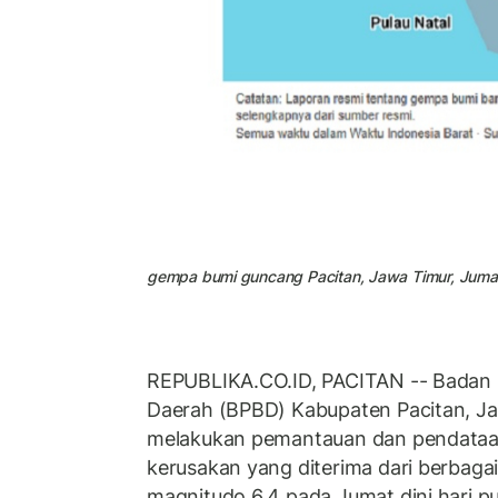
gempa bumi guncang Pacitan, Jawa Timur, Jumat 
REPUBLIKA.CO.ID, PACITAN -- Badan
Daerah (BPBD) Kabupaten Pacitan, Ja
melakukan pemantauan dan pendataan
kerusakan yang diterima dari berbag
magnitudo 6,4 pada Jumat dini hari pu