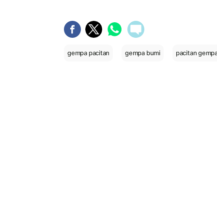
gempa pacitan
gempa bumi
pacitan gemp