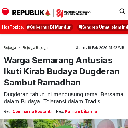
Hot Topics:
#Gubernur BI Mundur
#Kongres Umat Islam In
Rejogja
Rejogja Rejogja
Senin , 16 Feb 2026, 15:42 WIB
Warga Semarang Antusias
Ikuti Kirab Budaya Dugderan
Sambut Ramadhan
Dugderan tahun ini mengusung tema 'Bersama
dalam Budaya, Toleransi dalam Tradisi'.
Red:
Qommarria Rostanti
Rep:
Kamran Dikarma