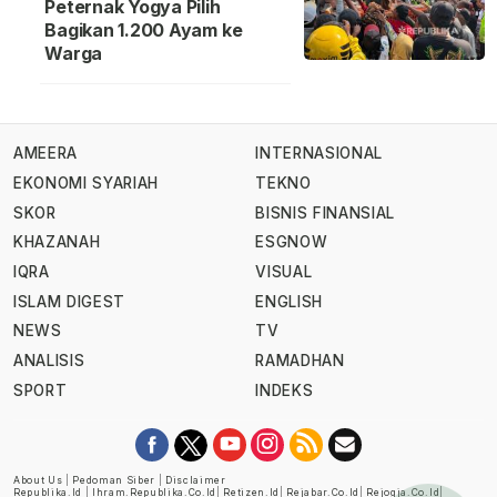
Peternak Yogya Pilih
Bagikan 1.200 Ayam ke
Warga
AMEERA
INTERNASIONAL
EKONOMI SYARIAH
TEKNO
SKOR
BISNIS FINANSIAL
KHAZANAH
ESGNOW
IQRA
VISUAL
ISLAM DIGEST
ENGLISH
NEWS
TV
ANALISIS
RAMADHAN
SPORT
INDEKS
About Us
|
Pedoman Siber
|
Disclaimer
Republika.id
|
Ihram.republika.co.id
|
Retizen.id
|
Rejabar.co.id
|
Rejogja.co.id
|