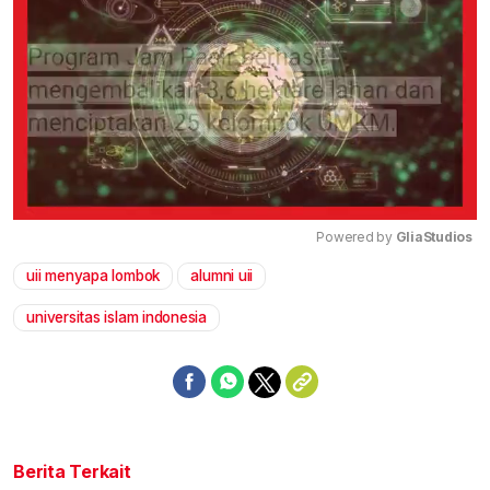
Powered by 
GliaStudios
uii menyapa lombok
alumni uii
Mute
universitas islam indonesia
Berita Terkait