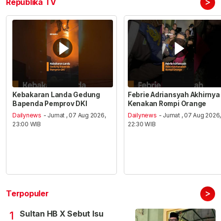
>
Republika TV
Kebakaran Landa Gedung
Febrie Adriansyah Akhirnya
Bapenda Pemprov DKI
Kenakan Rompi Orange
Dailynews
- Jumat , 07 Aug 2026,
Dailynews
- Jumat , 07 Aug 2026
23:00 WIB
22:30 WIB
>
Terpopuler
Sultan HB X Sebut Isu
1