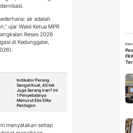
dernisasi.
sederhana: air adalah
an,” ujar Wakil Ketua MPR
rangkaian Reses 2026
gasi di Kedunggalar,
Kami
026).
Pes
FKK
Ter
Indikator Perang
Sangat Kuat, AS tak
n
Juga Serang Iran? Ini
1 Penyebabnya
Menurut Eks Elite
Pentagon
ini menyatakan setiap
en dapat menaikkan