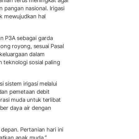
anian terus meningkat agar
angan nasional. Irigasi
uk mewujudkan hal
n P3A sebagai garda
tong royong, sesuai Pasal
ekeluargaan dalam
teknologi sosial paling
sistem irigasi melalui
, dan pemetaan debit
rasi muda untuk terlibat
ber daya air dengan
epan. Pertanian hari ini
ibatkan anak muda,”