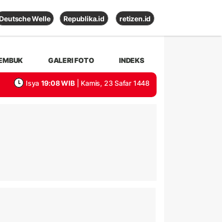
Deutsche Welle
Republika.id
retizen.id
EMBUK
GALERI FOTO
INDEKS
Isya
19:08 WIB
| Kamis, 23 Safar 1448