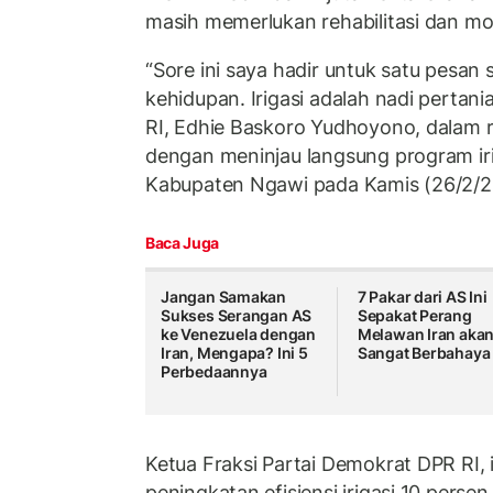
masih memerlukan rehabilitasi dan mo
“Sore ini saya hadir untuk satu pesan 
kehidupan. Irigasi adalah nadi pertani
RI, Edhie Baskoro Yudhoyono, dalam 
dengan meninjau langsung program iri
Kabupaten Ngawi pada Kamis (26/2/2
Baca Juga
Jangan Samakan
7 Pakar dari AS Ini
Sukses Serangan AS
Sepakat Perang
ke Venezuela dengan
Melawan Iran aka
Iran, Mengapa? Ini 5
Sangat Berbahaya
Perbedaannya
Ketua Fraksi Partai Demokrat DPR RI, 
peningkatan efisiensi irigasi 10 pers