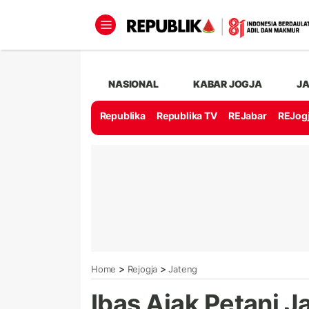
NASIONAL
KABAR JOGJA
J
Republika
Republika TV
REJabar
REJog
>
>
Home
Rejogja
Jateng
Ibas Ajak Petani 