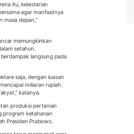
na itu, kelestarian
a bersama agar manfaatnya
an masa depan,”
 lancar memungkinkan
dalam setahun.
 berdampak langsung pada
hektare saja, dengan luasan
 mencapai miliaran rupiah.
rakyat,” katanya.
tan produksi pertanian
g program ketahanan
eh Presiden Prabowo.