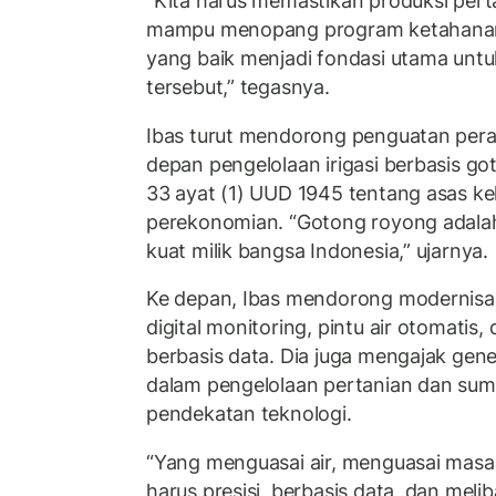
“Kita harus memastikan produksi pert
mampu menopang program ketahanan p
yang baik menjadi fondasi utama unt
tersebut,” tegasnya.
Ibas turut mendorong penguatan pera
depan pengelolaan irigasi berbasis go
33 ayat (1) UUD 1945 tentang asas k
perekonomian. “Gotong royong adalah 
kuat milik bangsa Indonesia,” ujarnya.
Ke depan, Ibas mendorong modernisasi 
digital monitoring, pintu air otomatis
berbasis data. Dia juga mengajak gene
dalam pengelolaan pertanian dan sum
pendekatan teknologi.
“Yang menguasai air, menguasai masa d
harus presisi, berbasis data, dan mel