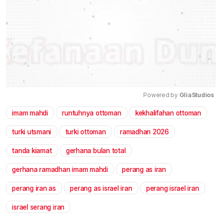
Powered by 
GliaStudios
imam mahdi
runtuhnya ottoman
kekhalifahan ottoman
Mute
turki utsmani
turki ottoman
ramadhan 2026
tanda kiamat
gerhana bulan total
gerhana ramadhan imam mahdi
perang as iran
perang iran as
perang as israel iran
perang israel iran
israel serang iran