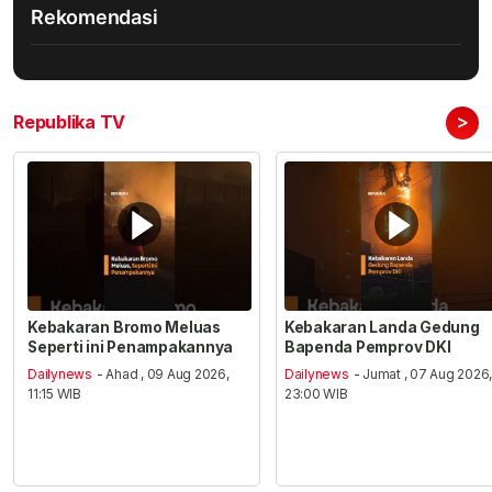
Rekomendasi
>
Republika TV
Kebakaran Bromo Meluas
Kebakaran Landa Gedung
Seperti ini Penampakannya
Bapenda Pemprov DKI
Dailynews
- Ahad , 09 Aug 2026,
Dailynews
- Jumat , 07 Aug 2026
11:15 WIB
23:00 WIB