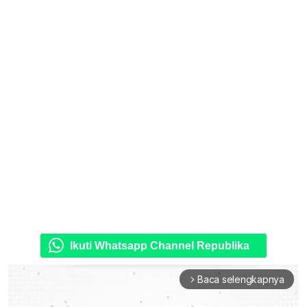
Ikuti Whatsapp Channel Republika
Baca selengkapnya
arrow_forward_ios