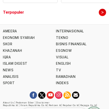
>
Terpopuler
AMEERA
INTERNASIONAL
EKONOMI SYARIAH
TEKNO
SKOR
BISNIS FINANSIAL
KHAZANAH
ESGNOW
IQRA
VISUAL
ISLAM DIGEST
ENGLISH
NEWS
TV
ANALISIS
RAMADHAN
SPORT
INDEKS
About Us
|
Pedoman Siber
|
Disclaimer
Republika.id
|
Ihram.republika.co.id
|
Retizen.id
|
Rejabar.co.id
|
Rejogja.co.id
|