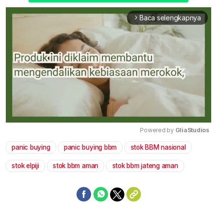
Baca selengkapnya
arrow_forward_ios
Powered by 
GliaStudios
panic buying
panic buying bbm
stok BBM nasional
Mute
stok elpiji
stok bbm aman
stok bbm jateng aman