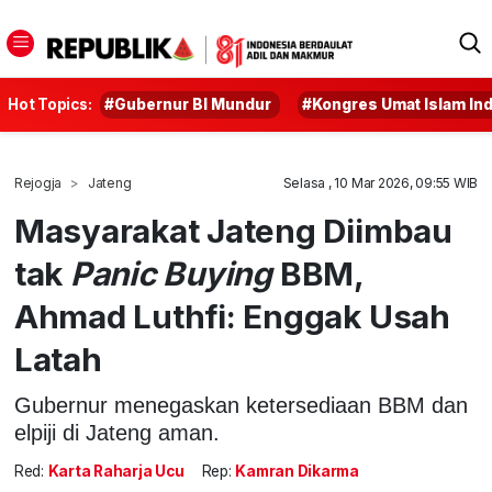
Hot Topics:
#Gubernur BI Mundur
#Kongres Umat Islam In
Rejogja
Jateng
Selasa , 10 Mar 2026, 09:55 WIB
Masyarakat Jateng Diimbau
tak
Panic Buying
BBM,
Ahmad Luthfi: Enggak Usah
Latah
Gubernur menegaskan ketersediaan BBM dan
elpiji di Jateng aman.
Red:
Karta Raharja Ucu
Rep:
Kamran Dikarma