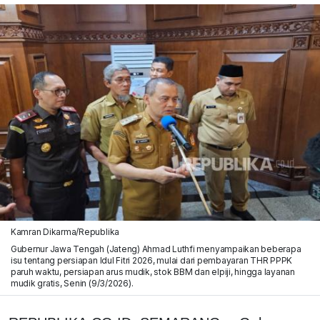
Kamran Dikarma/Republika
Gubernur Jawa Tengah (Jateng) Ahmad Luthfi menyampaikan beberapa
isu tentang persiapan Idul Fitri 2026, mulai dari pembayaran THR PPPK
paruh waktu, persiapan arus mudik, stok BBM dan elpiji, hingga layanan
mudik gratis, Senin (9/3/2026).