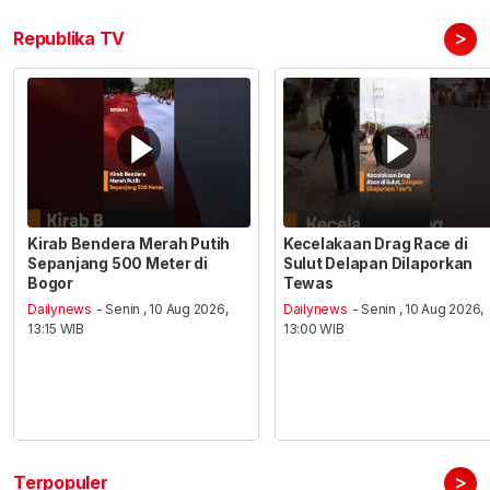
>
Republika TV
Kirab Bendera Merah Putih
Kecelakaan Drag Race di
Sepanjang 500 Meter di
Sulut Delapan Dilaporkan
Bogor
Tewas
Dailynews
- Senin , 10 Aug 2026,
Dailynews
- Senin , 10 Aug 2026,
13:15 WIB
13:00 WIB
>
Terpopuler