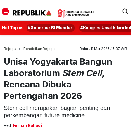
Hot Topics:
#Gubernur BI Mundur
#Kongres Umat Islam In
Rejogja
Pendidikan Rejogja
Rabu , 11 Mar 2026, 15:37 WIB
Unisa Yogyakarta Bangun
Laboratorium
Stem Cell
,
Rencana Dibuka
Pertengahan 2026
Stem cell merupakan bagian penting dari
perkembangan future medicine.
Red:
Fernan Rahadi