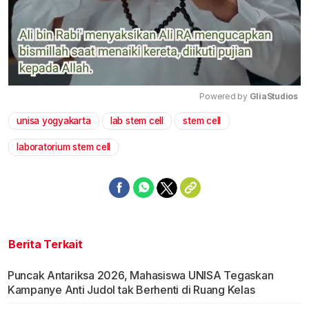
Powered by 
GliaStudios
unisa yogyakarta
lab stem cell
stem cell
Mute
laboratorium stem cell
Berita Terkait
Puncak Antariksa 2026, Mahasiswa UNISA Tegaskan
Kampanye Anti Judol tak Berhenti di Ruang Kelas