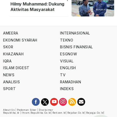
Hilmy Muhammad: Dukung
Aktivitas Masyarakat
AMEERA
INTERNASIONAL
EKONOMI SYARIAH
TEKNO
SKOR
BISNIS FINANSIAL
KHAZANAH
ESGNOW
IQRA
VISUAL
ISLAM DIGEST
ENGLISH
NEWS
TV
ANALISIS
RAMADHAN
SPORT
INDEKS
About Us
|
Pedoman Siber
|
Disclaimer
Republika.id
|
Ihram.republika.co.id
|
Retizen.id
|
Rejabar.co.id
|
Rejogja.co.id
|