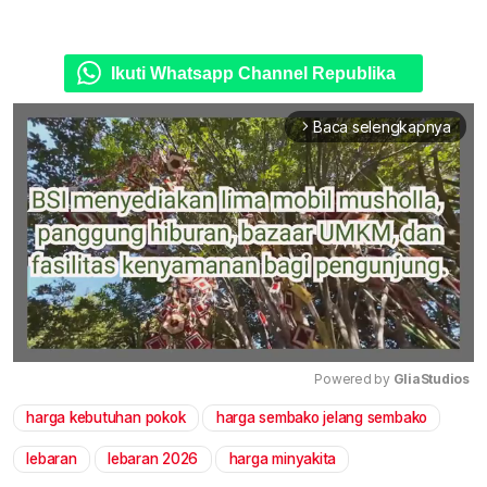
Ikuti Whatsapp Channel Republika
Baca selengkapnya
arrow_forward_ios
Powered by 
GliaStudios
harga kebutuhan pokok
harga sembako jelang sembako
Mute
lebaran
lebaran 2026
harga minyakita