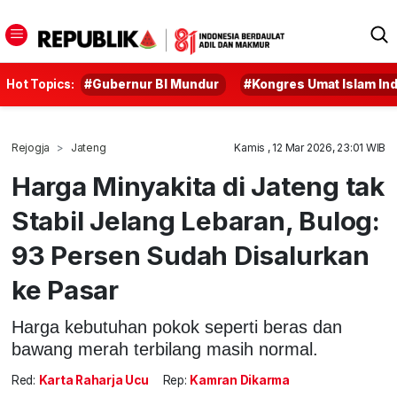
Hot Topics:
#Gubernur BI Mundur
#Kongres Umat Islam In
Rejogja
Jateng
Kamis , 12 Mar 2026, 23:01 WIB
Harga Minyakita di Jateng tak
Stabil Jelang Lebaran, Bulog:
93 Persen Sudah Disalurkan
ke Pasar
Harga kebutuhan pokok seperti beras dan
bawang merah terbilang masih normal.
Red:
Karta Raharja Ucu
Rep:
Kamran Dikarma