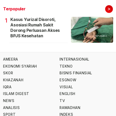
>
Terpopuler
Kasus Yurizal Disoroti,
1
Asosiasi Rumah Sakit
Dorong Perluasan Akses
BPJS Kesehatan
AMEERA
INTERNASIONAL
EKONOMI SYARIAH
TEKNO
SKOR
BISNIS FINANSIAL
KHAZANAH
ESGNOW
IQRA
VISUAL
ISLAM DIGEST
ENGLISH
NEWS
TV
ANALISIS
RAMADHAN
SPORT
INDEKS