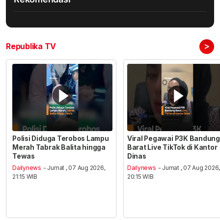
>
Republika TV
Polisi Diduga Terobos Lampu
Viral Pegawai P3K Bandung
Merah Tabrak Balita hingga
Barat Live TikTok di Kantor
Tewas
Dinas
Dailynews
- Jumat , 07 Aug 2026,
Dailynews
- Jumat , 07 Aug 2026
21:15 WIB
20:15 WIB