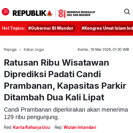
Hot Topics:
#Gubernur BI Mundur
#Kongres Umat Islam In
Rejogja
Kabar Jogja
Kamis , 19 Mar 2026, 01:30 WIB
Ratusan Ribu Wisatawan
Diprediksi Padati Candi
Prambanan, Kapasitas Parkir
Ditambah Dua Kali Lipat
Candi Prambanan diperkirakan akan menerima
129 ribu pengunjung.
Red:
Karta Raharja Ucu
Rep:
Wulan Intandari