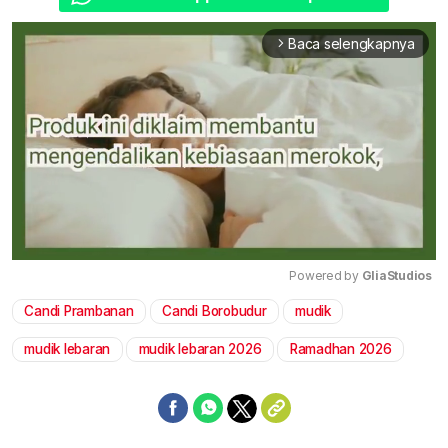
Baca selengkapnya
arrow_forward_ios
Powered by 
GliaStudios
Candi Prambanan
Candi Borobudur
mudik
Mute
mudik lebaran
mudik lebaran 2026
Ramadhan 2026