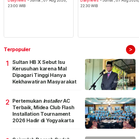
Dailynews
- Jumat , 07 Aug 2026,
Dailynews
- Jumat , 07 Aug 2026
23:00 WIB
22:30 WIB
>
Terpopuler
Sultan HB X Sebut Isu
1
Kerusuhan karena Mal
Dipagari Tinggi Hanya
Kekhawatiran Masyarakat
Pertemukan
Installer
AC
2
Terbaik, Midea Club Flash
Installation Tournament
2026 Hadir di Yogyakarta