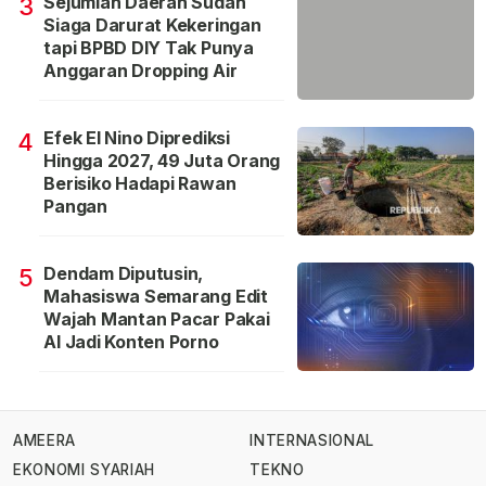
Sejumlah Daerah Sudah
3
Siaga Darurat Kekeringan
tapi BPBD DIY Tak Punya
Anggaran Dropping Air
Efek El Nino Diprediksi
4
Hingga 2027, 49 Juta Orang
Berisiko Hadapi Rawan
Pangan
Dendam Diputusin,
5
Mahasiswa Semarang Edit
Wajah Mantan Pacar Pakai
AI Jadi Konten Porno
AMEERA
INTERNASIONAL
EKONOMI SYARIAH
TEKNO