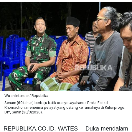
Wulan Intandari/ Republika
Senam (60 tahun) berbaju batik oranye, ayahanda Praka Farizal
Rhomadhon, menerima pelayat yang datang ke rumahnya di Kulonprogo,
DIY, Senin (30/3/2026).
REPUBLIKA.CO.ID, WATES -- Duka mendalam