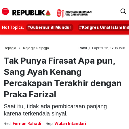
Hot Topics:
#Gubernur BI Mundur
#Kongres Umat Islam In
Rejogja
Rejogja Rejogja
Rabu , 01 Apr 2026, 17:16 WIB
Tak Punya Firasat Apa pun,
Sang Ayah Kenang
Percakapan Terakhir dengan
Praka Farizal
Saat itu, tidak ada pembicaraan panjang
karena terkendala sinyal.
Red:
Fernan Rahadi
Rep:
Wulan Intandari