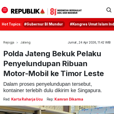
Hot Topics:
#Gubernur BI Mundur
#Kongres Umat Islam In
Rejogja
Jateng
Jumat , 24 Apr 2026, 11:42 WIB
Polda Jateng Bekuk Pelaku
Penyelundupan Ribuan
Motor-Mobil ke Timor Leste
Dalam proses penyelundupan tersebut,
kontainer terlebih dulu dikirim ke Singapura.
Red:
Karta Raharja Ucu
Rep:
Kamran Dikarma