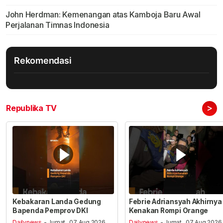
John Herdman: Kemenangan atas Kamboja Baru Awal
Perjalanan Timnas Indonesia
Rekomendasi
>
Republika TV
Kebakaran Landa Gedung
Febrie Adriansyah Akhirnya
Bapenda Pemprov DKI
Kenakan Rompi Orange
Dailynews
- Jumat , 07 Aug 2026,
Dailynews
- Jumat , 07 Aug 2026