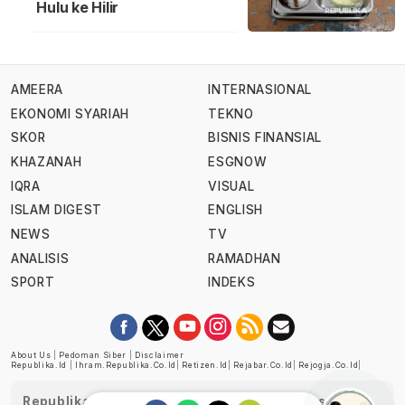
Hulu ke Hilir
AMEERA
INTERNASIONAL
EKONOMI SYARIAH
TEKNO
SKOR
BISNIS FINANSIAL
KHAZANAH
ESGNOW
IQRA
VISUAL
ISLAM DIGEST
ENGLISH
NEWS
TV
ANALISIS
RAMADHAN
SPORT
INDEKS
About Us
|
Pedoman Siber
|
Disclaimer
Republika.id
|
Ihram.republika.co.id
|
Retizen.id
|
Rejabar.co.id
|
Rejogja.co.id
|
Republika telah diverifikasi oleh Dewan Pers