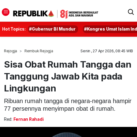
Hot Topics:
#Gubernur BI Mundur
#Kongres Umat Islam In
Rejogja
Rembuk Rejogja
Senin , 27 Apr 2026, 08:45 WIB
Sisa Obat Rumah Tangga dan
Tanggung Jawab Kita pada
Lingkungan
Ribuan rumah tangga di negara-negara hampir
77 persennya menyimpan obat di rumah.
Red:
Fernan Rahadi