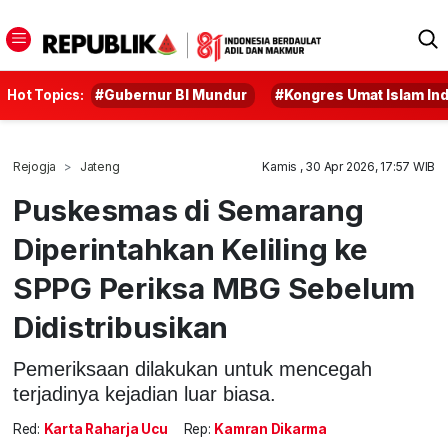
Hot Topics:
#Gubernur BI Mundur
#Kongres Umat Islam In
Rejogja
Jateng
Kamis , 30 Apr 2026, 17:57 WIB
Puskesmas di Semarang
Diperintahkan Keliling ke
SPPG Periksa MBG Sebelum
Didistribusikan
Pemeriksaan dilakukan untuk mencegah
terjadinya kejadian luar biasa.
Red:
Karta Raharja Ucu
Rep:
Kamran Dikarma