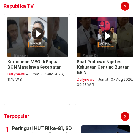
>
Republika TV
Keracunan MBG di Papua
Saat Prabowo Ngetes
BGN Masaknya Kecepatan
Kekuatan Genting Buatan
BRIN
Dailynews
- Jumat , 07 Aug 2026,
11:15 WIB
Dailynews
- Jumat , 07 Aug 2026
09:45 WIB
>
Terpopuler
Peringati HUT RI ke-81, SD
1