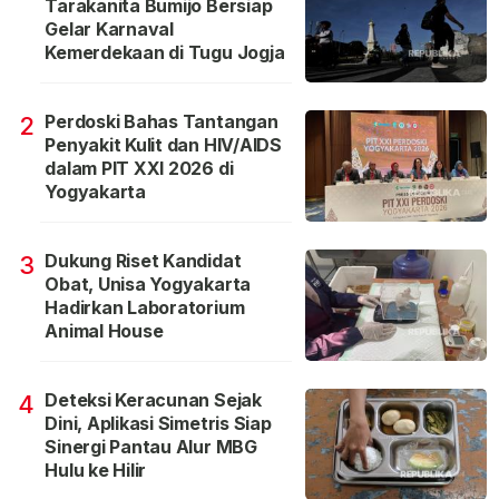
Tarakanita Bumijo Bersiap
Gelar Karnaval
Kemerdekaan di Tugu Jogja
Perdoski Bahas Tantangan
2
Penyakit Kulit dan HIV/AIDS
dalam PIT XXI 2026 di
Yogyakarta
Dukung Riset Kandidat
3
Obat, Unisa Yogyakarta
Hadirkan Laboratorium
Animal House
Deteksi Keracunan Sejak
4
Dini, Aplikasi Simetris Siap
Sinergi Pantau Alur MBG
Hulu ke Hilir