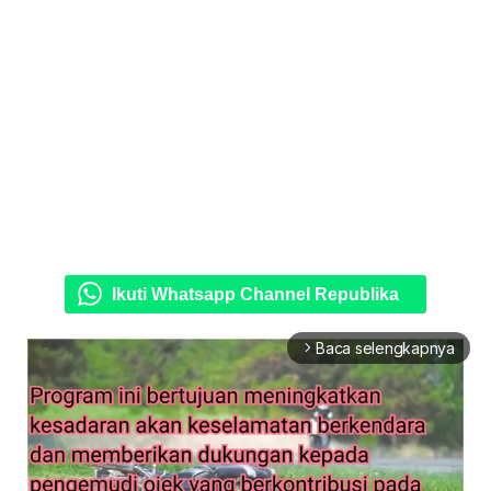
Ikuti Whatsapp Channel Republika
Baca selengkapnya
arrow_forward_ios