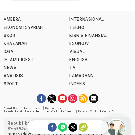
AMEERA
INTERNASIONAL
EKONOMI SYARIAH
TEKNO
SKOR
BISNIS FINANSIAL
KHAZANAH
ESGNOW
IQRA
VISUAL
ISLAM DIGEST
ENGLISH
NEWS
TV
ANALISIS
RAMADHAN
SPORT
INDEKS
About Us
|
Pedoman Siber
|
Disclaimer
Republika.id
|
Ihram.republika.co.id
|
Retizen.id
|
Rejabar.co.id
|
Rejogja.co.id
|
Republika telah diverifikasi oleh Dewan Pers
Sertifikat Nomor 1058/DP-Verifikasi/K/XII/2022
https://dewanpers.or.id/data/perusahaanpers