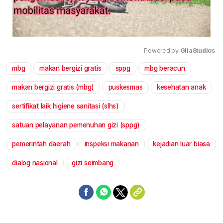
Powered by 
GliaStudios
mbg
makan bergizi gratis
sppg
mbg beracun
Mute
makan bergizi gratis (mbg)
puskesmas
kesehatan anak
sertifikat laik higiene sanitasi (slhs)
satuan pelayanan pemenuhan gizi (sppg)
pemerintah daerah
inspeksi makanan
kejadian luar biasa
dialog nasional
gizi seimbang