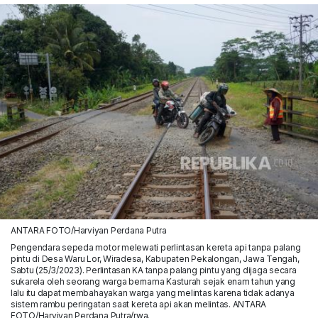
ANTARA FOTO/Harviyan Perdana Putra
Pengendara sepeda motor melewati perlintasan kereta api tanpa palang
pintu di Desa Waru Lor, Wiradesa, Kabupaten Pekalongan, Jawa Tengah,
Sabtu (25/3/2023). Perlintasan KA tanpa palang pintu yang dijaga secara
sukarela oleh seorang warga bernama Kasturah sejak enam tahun yang
lalu itu dapat membahayakan warga yang melintas karena tidak adanya
sistem rambu peringatan saat kereta api akan melintas. ANTARA
FOTO/Harviyan Perdana Putra/rwa.