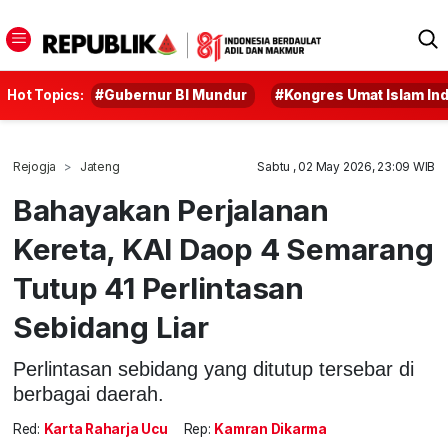
Hot Topics:
#Gubernur BI Mundur
#Kongres Umat Islam In
Rejogja
Jateng
Sabtu , 02 May 2026, 23:09 WIB
Bahayakan Perjalanan
Kereta, KAI Daop 4 Semarang
Tutup 41 Perlintasan
Sebidang Liar
Perlintasan sebidang yang ditutup tersebar di
berbagai daerah.
Red:
Karta Raharja Ucu
Rep:
Kamran Dikarma