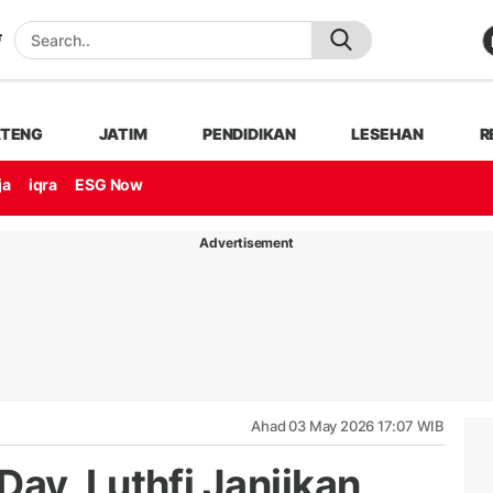
ATENG
JATIM
PENDIDIKAN
LESEHAN
R
ja
iqra
ESG Now
Advertisement
Ahad 03 May 2026 17:07 WIB
ay, Luthfi Janjikan