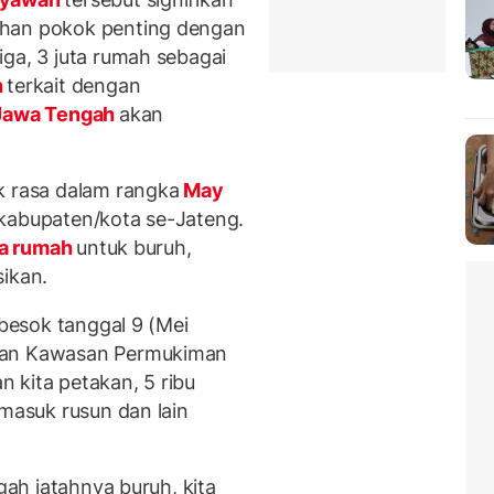
han pokok penting dengan
iga, 3 juta rumah sebagai
h
terkait dengan
awa Tengah
akan
k rasa dalam rangka
May
 kabupaten/kota se-Jateng.
ta rumah
untuk buruh,
asikan.
besok tanggal 9 (Mei
an Kawasan Permukiman
an kita petakan, 5 ribu
rmasuk rusun dan lain
ngah jatahnya buruh, kita