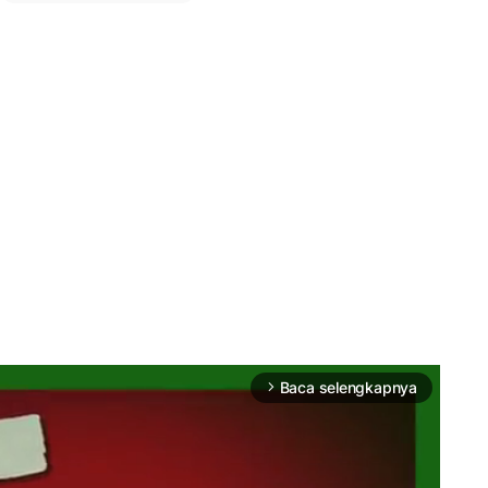
Baca selengkapnya
arrow_forward_ios