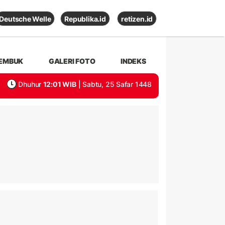
Deutsche Welle
Republika.id
retizen.id
EMBUK
GALERI FOTO
INDEKS
Dhuhur
12:01 WIB
| Sabtu, 25 Safar 1448