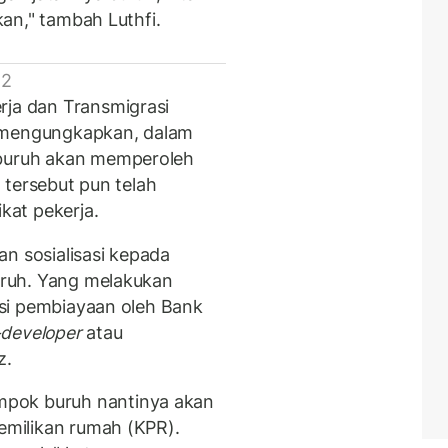
ikan," tambah Luthfi.
 2
rja dan Transmigrasi
, mengungkapkan, dalam
 buruh akan memperoleh
l tersebut pun telah
ikat pekerja.
n sosialisasi kepada
buruh. Yang melakukan
tasi pembiayaan oleh Bank
-developer
atau
z.
mpok buruh nantinya akan
pemilikan rumah (KPR).