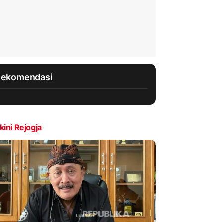
Rekomendasi
kini Rejogja