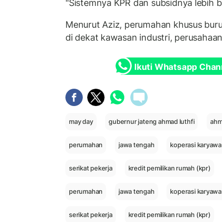
"Sistemnya KPR dan subsidnya lebih 
Menurut Aziz, perumahan khusus buru
di dekat kawasan industri, perusahaa
Ikuti Whatsapp Chan
may day
gubernur jateng ahmad luthfi
ahm
perumahan
jawa tengah
koperasi karyaw
serikat pekerja
kredit pemilikan rumah (kpr)
perumahan
jawa tengah
koperasi karyaw
serikat pekerja
kredit pemilikan rumah (kpr)