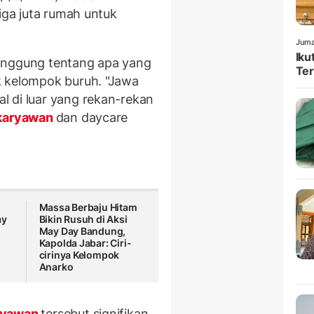
tiga juta rumah untuk
Juma
Iku
inggung tentang apa yang
Ter
k kelompok buruh. "Jawa
 di luar yang rekan-rekan
 karyawan
dan daycare
Massa Berbaju Hitam
ay
Bikin Rusuh di Aksi
May Day Bandung,
Kapolda Jabar: Ciri-
cirinya Kelompok
Anarko
ryawan
tersebut signifikan