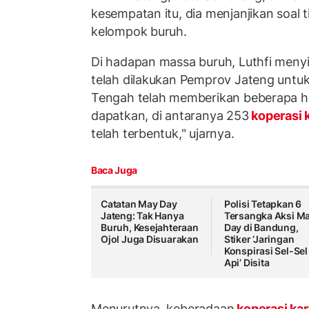
kesempatan itu, dia menjanjikan soal 
kelompok buruh.
Di hadapan massa buruh, Luthfi meny
telah dilakukan Pemprov Jateng untu
Tengah telah memberikan beberapa hal
dapatkan, di antaranya 253
koperasi
telah terbentuk," ujarnya.
Baca Juga
Catatan May Day
Polisi Tetapkan 6
Jateng: Tak Hanya
Tersangka Aksi M
Buruh, Kesejahteraan
Day di Bandung,
Ojol Juga Disuarakan
Stiker ‘Jaringan
Konspirasi Sel-Sel
Api’ Disita
Menurutnya, keberadaan
koperasi ka