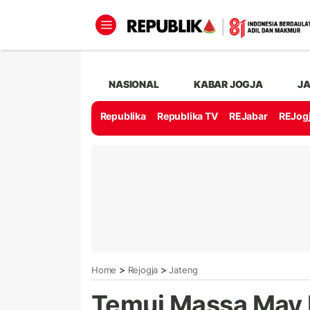
NASIONAL
KABAR JOGJA
J
Republika
Republika TV
REJabar
REJog
>
>
Home
Rejogja
Jateng
Temui Massa May D