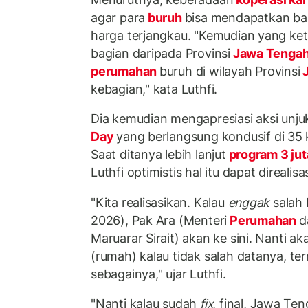
agar para
buruh
bisa mendapatkan ba
harga terjangkau. "Kemudian yang ket
bagian daripada Provinsi
Jawa Tenga
perumahan
buruh di wilayah Provinsi
J
kebagian," kata Luthfi.
Dia kemudian mengapresiasi aksi unju
Day
yang berlangsung kondusif di 35
Saat ditanya lebih lanjut
program 3 ju
Luthfi optimistis hal itu dapat direalis
"Kita realisasikan. Kalau
enggak
salah 
2026), Pak Ara (Menteri
Perumahan
d
Maruarar Sirait) akan ke sini. Nanti ak
(rumah) kalau tidak salah datanya, te
sebagainya," ujar Luthfi.
"Nanti kalau sudah
fix
, final, Jawa Te