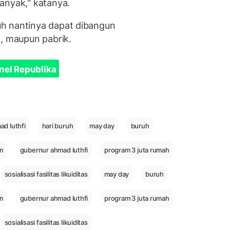
banyak," katanya.
h nantinya dapat dibangun
n, maupun pabrik.
nel Republika
ad luthfi
hari buruh
may day
buruh
an
gubernur ahmad luthfi
program 3 juta rumah
sosialisasi fasilitas likuiditas
may day
buruh
an
gubernur ahmad luthfi
program 3 juta rumah
sosialisasi fasilitas likuiditas