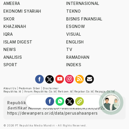
AMEERA
INTERNASIONAL
EKONOMI SYARIAH
TEKNO
SKOR
BISNIS FINANSIAL
KHAZANAH
ESGNOW
IQRA
VISUAL
ISLAM DIGEST
ENGLISH
NEWS
TV
ANALISIS
RAMADHAN
SPORT
INDEKS
About Us
|
Pedoman Siber
|
Disclaimer
Republika.id
|
Ihram.republika.co.id
|
Retizen.id
|
Rejabar.co.id
|
Rejogja.co.id
|
Republika telah diverifikasi oleh Dewan Pers
Sertifikat Nomor 1058/DP-Verifikasi/K/XII/2022
https://dewanpers.or.id/data/perusahaanpers
Ask me!
© 2026 PT Republika Media Mandiri - All Rights Reserved.