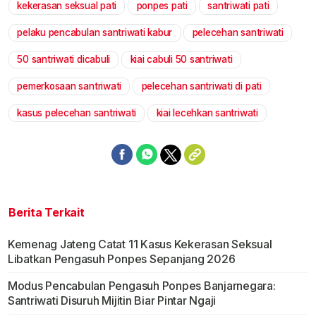
kekerasan seksual pati
ponpes pati
santriwati pati
Mute
pelaku pencabulan santriwati kabur
pelecehan santriwati
50 santriwati dicabuli
kiai cabuli 50 santriwati
pemerkosaan santriwati
pelecehan santriwati di pati
kasus pelecehan santriwati
kiai lecehkan santriwati
Berita Terkait
Kemenag Jateng Catat 11 Kasus Kekerasan Seksual
Libatkan Pengasuh Ponpes Sepanjang 2026
Modus Pencabulan Pengasuh Ponpes Banjarnegara:
Santriwati Disuruh Mijitin Biar Pintar Ngaji