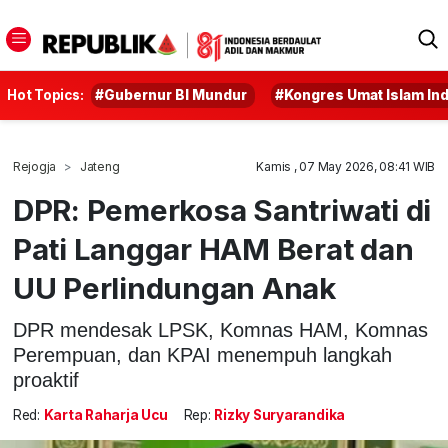
Hot Topics:
#Gubernur BI Mundur
#Kongres Umat Islam In
Rejogja
Jateng
Kamis , 07 May 2026, 08:41 WIB
DPR: Pemerkosa Santriwati di
Pati Langgar HAM Berat dan
UU Perlindungan Anak
DPR mendesak LPSK, Komnas HAM, Komnas
Perempuan, dan KPAI menempuh langkah
proaktif
Red:
Karta Raharja Ucu
Rep:
Rizky Suryarandika