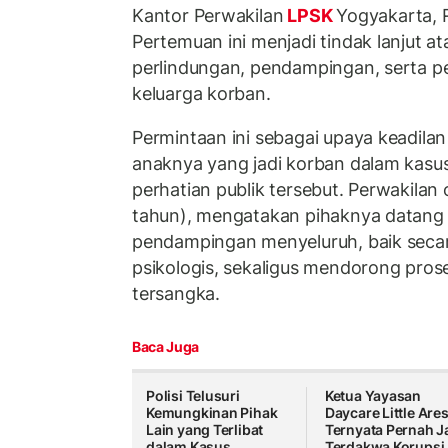
Kantor Perwakilan
LPSK
Yogyakarta, 
Pertemuan ini menjadi tindak lanjut 
perlindungan, pendampingan, serta pe
keluarga korban.
Permintaan ini sebagai upaya keadilan
anaknya yang jadi korban dalam kas
perhatian publik tersebut. Perwakilan 
tahun), mengatakan pihaknya datang
pendampingan menyeluruh, baik sec
psikologis, sekaligus mendorong prose
tersangka.
Baca Juga
Polisi Telusuri
Ketua Yayasan
Kemungkinan Pihak
Daycare Little Are
Lain yang Terlibat
Ternyata Pernah J
dalam Kasus
Terdakwa Korupsi