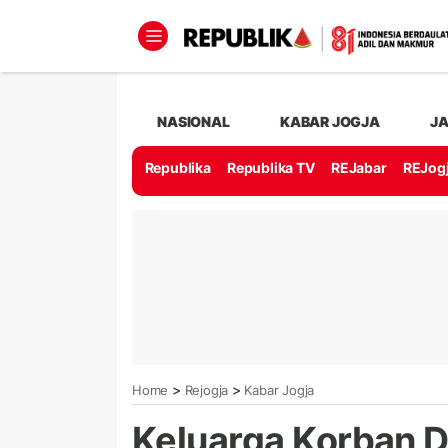
NASIONAL
KABAR JOGJA
J
Republika
Republika TV
REJabar
REJog
>
>
Home
Rejogja
Kabar Jogja
Keluarga Korban D