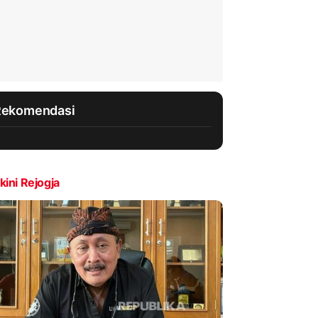
Rekomendasi
kini Rejogja