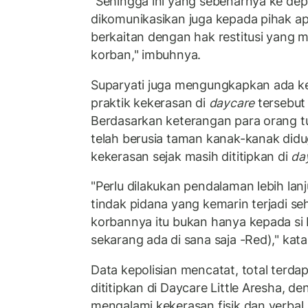
"Sehingga ini yang sebenarnya ke dep
dikomunikasikan juga kepada pihak 
berkaitan dengan hak restitusi yang m
korban," imbuhnya.
Suparyati juga mengungkapkan ada 
praktik kekerasan di
daycare
tersebut 
Berdasarkan keterangan para orang tu
telah berusia taman kanak-kanak did
kekerasan sejak masih dititipkan di
da
"Perlu dilakukan pendalaman lebih lan
tindak pidana yang kemarin terjadi s
korbannya itu bukan hanya kepada si 
sekarang ada di sana saja -Red)," kat
Data kepolisian mencatat, total terd
dititipkan di Daycare Little Aresha, de
mengalami kekerasan fisik dan verbal. H