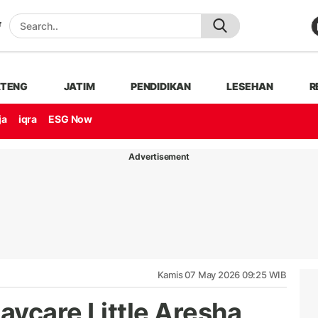
ATENG
JATIM
PENDIDIKAN
LESEHAN
R
ja
iqra
ESG Now
Advertisement
Kamis 07 May 2026 09:25 WIB
aycare Little Aresha