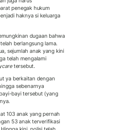
an juga harus
aparat penegak hukum
enjadi haknya si keluarga
kemungkinan dugaan bahwa
telah berlangsung lama.
a, sejumlah anak yang kini
uga telah mengalami
ycare
tersebut.
jut ya berkaitan dengan
ehingga sebenarnya
bayi-bayi tersebut (yang
anya.
apat 103 anak yang pernah
ngan 53 anak terverifikasi
ingga kini, polisi telah