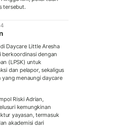
 tersebut.
 4
an
i Daycare Little Aresha
ni berkoordinasi dengan
ban (LPSK) untuk
si dan pelapor, sekaligus
n yang menaungi daycare
pol Riski Adrian,
lusuri kemungkinan
uktur yayasan, termasuk
an akademisi dari