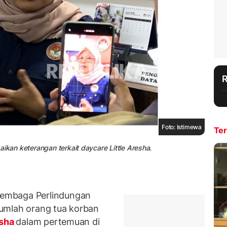
Foto: Istimewa
Ter
ikan keterangan terkait daycare Little Aresha.
embaga Perlindungan
umlah orang tua korban
esha
dalam pertemuan di