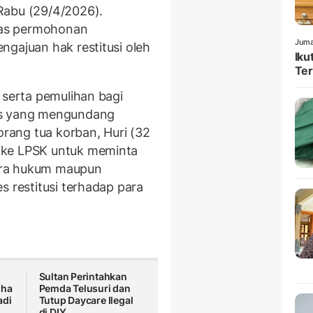
Rabu (29/4/2026).
atas permohonan
Juma
ngajuan hak restitusi oleh
Iku
Ter
 serta pemulihan bagi
us yang mengundang
orang tua korban, Huri (32
 ke LPSK untuk meminta
ara hukum maupun
s restitusi terhadap para
Sultan Perintahkan
sha
Pemda Telusuri dan
adi
Tutup Daycare Ilegal
di DIY