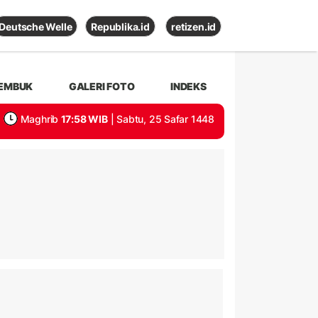
Deutsche Welle
Republika.id
retizen.id
EMBUK
GALERI FOTO
INDEKS
Maghrib
17:58 WIB
| Sabtu, 25 Safar 1448