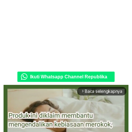
Ikuti Whatsapp Channel Republika
Baca selengkapnya
arrow_forward_ios