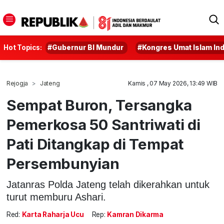
Hot Topics:
#Gubernur BI Mundur
#Kongres Umat Islam In
Rejogja
Jateng
Kamis , 07 May 2026, 13:49 WIB
Sempat Buron, Tersangka
Pemerkosa 50 Santriwati di
Pati Ditangkap di Tempat
Persembunyian
Jatanras Polda Jateng telah dikerahkan untuk
turut memburu Ashari.
Red:
Karta Raharja Ucu
Rep:
Kamran Dikarma