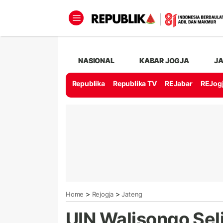
NASIONAL
KABAR JOGJA
J
Republika
Republika TV
REJabar
REJog
>
>
Home
Rejogja
Jateng
UIN Walisongo Sel