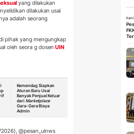
seksual
yang dilakukan
yelidikan dilakukan usai
nya adalah seorang
Kami
Pes
FKK
Ter
di pihak yang mengungkap
al oleh seora g dosen
UIN
i
Kemendag Siapkan
mp
Aturan Baru Usai
if
Banyak Penjual Keluar
dari
Marketplace
Gara-Gara Biaya
Admin
/2026), @pesan_uinws