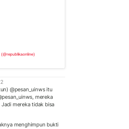
 (@republikaonline)
 2
kun) @pesan_uinws itu
 @pesan_uinws, mereka
 Jadi mereka tidak bisa
aknya menghimpun bukti