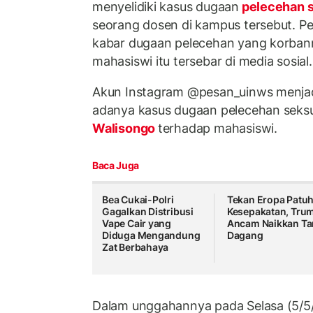
menyelidiki kasus dugaan
pelecehan 
seorang dosen di kampus tersebut. Pen
kabar dugaan pelecehan yang korban
mahasiswi itu tersebar di media sosial.
Akun Instagram @pesan_uinws menja
adanya kasus dugaan pelecehan seksu
Walisongo
terhadap mahasiswi.
Baca Juga
Bea Cukai-Polri
Tekan Eropa Patuh
Gagalkan Distribusi
Kesepakatan, Tru
Vape Cair yang
Ancam Naikkan Tar
Diduga Mengandung
Dagang
Zat Berbahaya
Dalam unggahannya pada Selasa (5/5