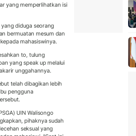
r yang memperlihatkan isi
, yang diduga seorang
esan bermuatan mesum dan
an kepada mahasiswinya.
esahkan to, tulung
ban yang speak up melalui
takarir unggahannya.
ebut telah dibagikan lebih
 ribu pengguna
ersebut.
(PSGA) UIN Walisongo
gkapkan, pihaknya sudah
lecehan seksual yang