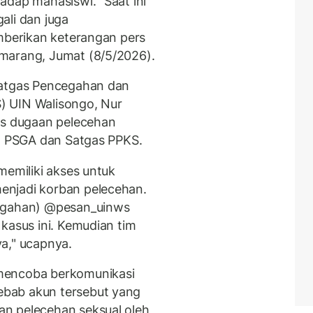
adap mahasiswi. "Saat ini
ali dan juga
emberikan keterangan pers
marang, Jumat (8/5/2026).
Satgas Pencegahan dan
) UIN Walisongo, Nur
us dugaan pelecehan
an PSGA dan Satgas PPKS.
memiliki akses untuk
enjadi korban pelecehan.
nggahan) @pesan_uinws
kasus ini. Kemudian tim
a," ucapnya.
mencoba berkomunikasi
bab akun tersebut yang
n pelecehan seksual oleh