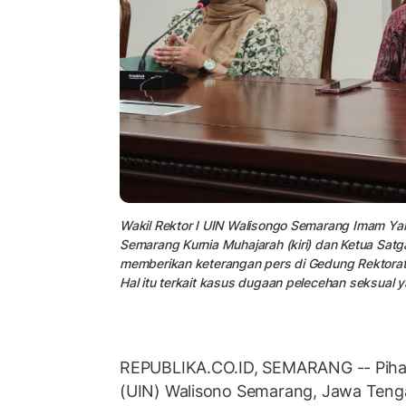
Wakil Rektor I UIN Walisongo Semarang Imam Ya
Semarang Kurnia Muhajarah (kiri) dan Ketua Sa
memberikan keterangan pers di Gedung Rektora
Hal itu terkait kasus dugaan pelecehan seksual 
REPUBLIKA.CO.ID, SEMARANG -- Pihak 
(UIN) Walisono Semarang, Jawa Ten