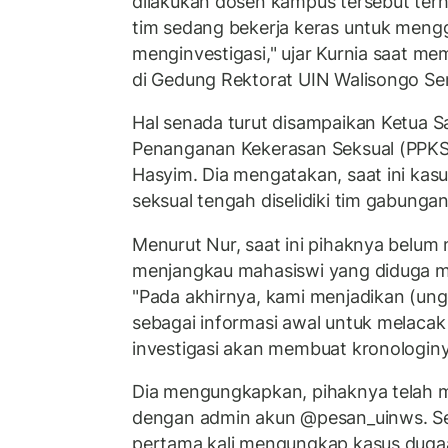
dilakukan dosen kampus tersebut terh
tim sedang bekerja keras untuk mengg
menginvestigasi," ujar Kurnia saat m
di Gedung Rektorat UIN Walisongo Se
Hal senada turut disampaikan Ketua 
Penanganan Kekerasan Seksual (PPKS
Hasyim. Dia mengatakan, saat ini kas
seksual tengah diselidiki tim gabung
Menurut Nur, saat ini pihaknya belum 
menjangkau mahasiswi yang diduga m
"Pada akhirnya, kami menjadikan (u
sebagai informasi awal untuk melacak 
investigasi akan membuat kronologiny
Dia mengungkapkan, pihaknya telah 
dengan admin akun @pesan_uinws. Se
pertama kali mengungkap kasus dugaa