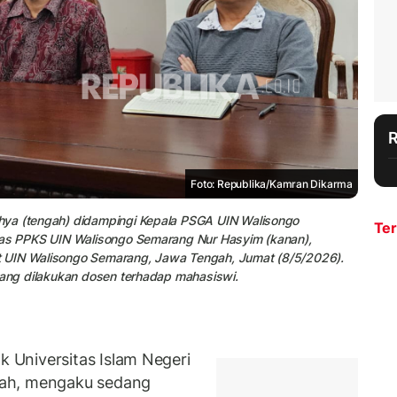
Foto: Republika/Kamran Dikarma
hya (tengah) didampingi Kepala PSGA UIN Walisongo
Ter
tgas PPKS UIN Walisongo Semarang Nur Hasyim (kanan),
t UIN Walisongo Semarang, Jawa Tengah, Jumat (8/5/2026).
yang dilakukan dosen terhadap mahasiswi.
Universitas Islam Negeri
gah, mengaku sedang