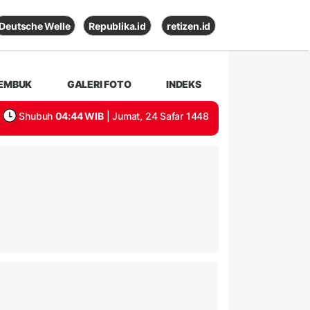
Deutsche Welle
Republika.id
retizen.id
EMBUK
GALERI FOTO
INDEKS
Shubuh
04:44 WIB
| Jumat, 24 Safar 1448