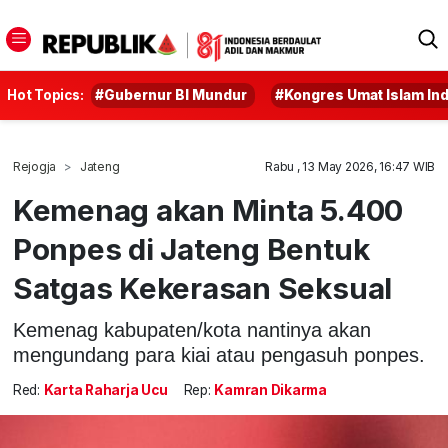
Hot Topics:
#Gubernur BI Mundur
#Kongres Umat Islam In
Rejogja
Jateng
Rabu , 13 May 2026, 16:47 WIB
Kemenag akan Minta 5.400
Ponpes di Jateng Bentuk
Satgas Kekerasan Seksual
Kemenag kabupaten/kota nantinya akan
mengundang para kiai atau pengasuh ponpes.
Red:
Karta Raharja Ucu
Rep:
Kamran Dikarma