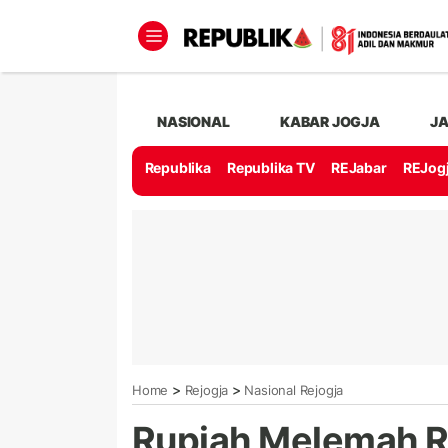
NASIONAL
KABAR JOGJA
J
Republika
Republika TV
REJabar
REJog
>
>
Home
Rejogja
Nasional Rejogja
Rupiah Melemah Rp