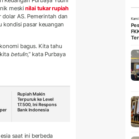
i Keuangan Purbaya Yudhi
nik meski
nilai tukar rupiah
 dolar AS. Pemerintah dan
Kami
au kondisi pasar keuangan
Pes
FKK
Ter
ekonomi bagus. Kita tahu
kita
betulin
,” kata Purbaya
Rupiah Makin
Terpuruk ke Level
17.500, Ini Respons
per
Bank Indonesia
sia saat ini berbeda