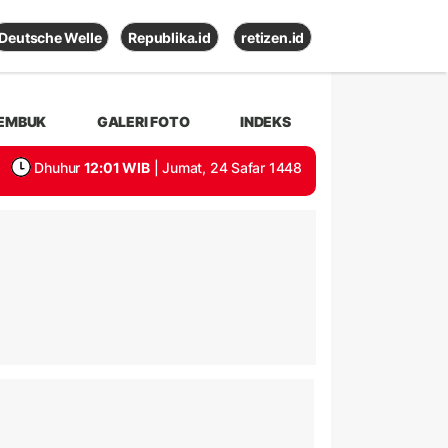
Deutsche Welle
Republika.id
retizen.id
EMBUK
GALERI FOTO
INDEKS
Dhuhur
12:01 WIB
| Jumat, 24 Safar 1448