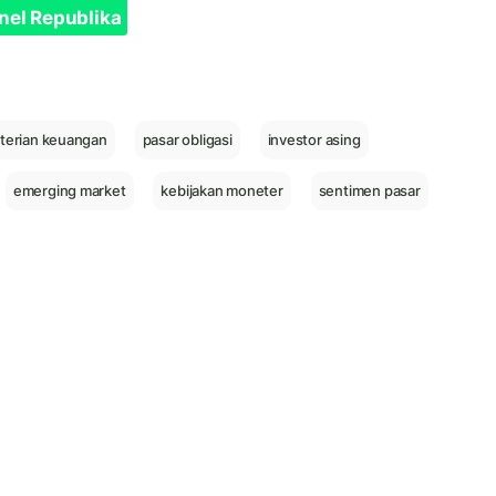
nel Republika
terian keuangan
pasar obligasi
investor asing
emerging market
kebijakan moneter
sentimen pasar