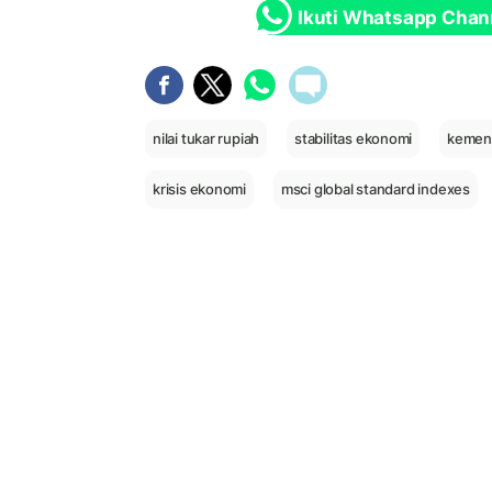
Ikuti Whatsapp Chan
nilai tukar rupiah
stabilitas ekonomi
kemen
krisis ekonomi
msci global standard indexes