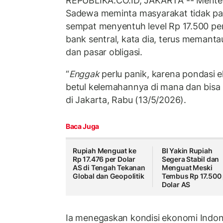
REPUBLIKA.CO.ID, JAKARTA -- Menter
Sadewa meminta masyarakat tidak pa
sempat menyentuh level Rp 17.500 per
bank sentral, kata dia, terus memant
dan pasar obligasi.
“
Enggak
perlu panik, karena pondasi 
betul kelemahannya di mana dan bisa 
di Jakarta, Rabu (13/5/2026).
Baca Juga
Rupiah Menguat ke
BI Yakin Rupiah
Rp 17.476 per Dolar
Segera Stabil dan
AS di Tengah Tekanan
Menguat Meski
Global dan Geopolitik
Tembus Rp 17.500 
Dolar AS
Ia menegaskan kondisi ekonomi Indone