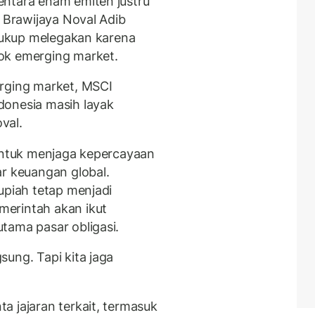
entara enam emiten justru
s Brawijaya Noval Adib
 cukup melegakan karena
ok emerging market.
erging market, MSCI
donesia masih layak
oval.
 untuk menjaga kepercayaan
r keuangan global.
upiah tetap menjadi
erintah akan ikut
tama pasar obligasi.
ung. Tapi kita jaga
a jajaran terkait, termasuk