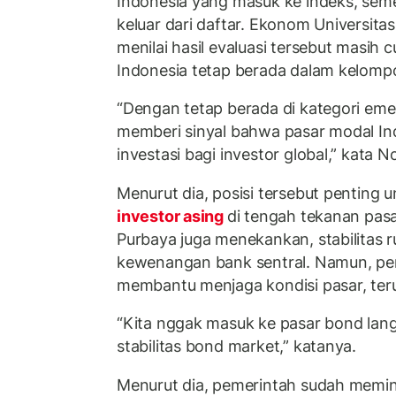
Indonesia yang masuk ke indeks, sem
keluar dari daftar. Ekonom Universita
menilai hasil evaluasi tersebut masih
Indonesia tetap berada dalam kelomp
“Dengan tetap berada di kategori em
memberi sinyal bahwa pasar modal In
investasi bagi investor global,” kata N
Menurut dia, posisi tersebut penting
investor asing
di tengah tekanan pasa
Purbaya juga menekankan, stabilitas r
kewenangan bank sentral. Namun, pem
membantu menjaga kondisi pasar, teru
“Kita nggak masuk ke pasar bond langs
stabilitas bond market,” katanya.
Menurut dia, pemerintah sudah memint