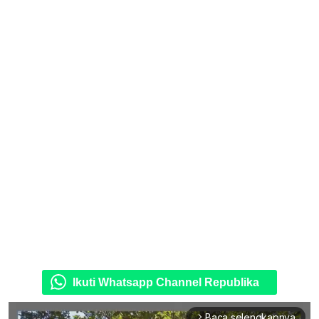
Ikuti Whatsapp Channel Republika
Baca selengkapnya
arrow_forward_ios