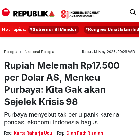
Hot Topics:
#Gubernur BI Mundur
#Kongres Umat Islam In
Rejogja
Nasional Rejogja
Rabu , 13 May 2026, 20:28 WIB
Rupiah Melemah Rp17.500
per Dolar AS, Menkeu
Purbaya: Kita Gak akan
Sejelek Krisis 98
Purbaya menyebut tak perlu panik karena
pondasi ekonomi Indonesia bagus.
Red:
Karta Raharja Ucu
Rep:
Dian Fath Risalah