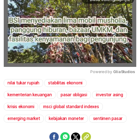
Powered by 
GliaStudios
nilai tukar rupiah
stabilitas ekonomi
Mute
kementerian keuangan
pasar obligasi
investor asing
krisis ekonomi
msci global standard indexes
emerging market
kebijakan moneter
sentimen pasar