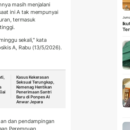
nnya masih menjalani
 saat ini A tak mempunyai
Juma
uran, termasuk
Iku
tinggi.
Ter
minggu sekali," kata
psikis A, Rabu (13/5/2026).
ti,
Kasus Kekerasan
Seksual Terungkap,
a
Kemenag Hentikan
iai
Penerimaan Santri
Baru di Ponpes Al
Anwar Jepara
nan dan pendampingan
yaan Perempuan,