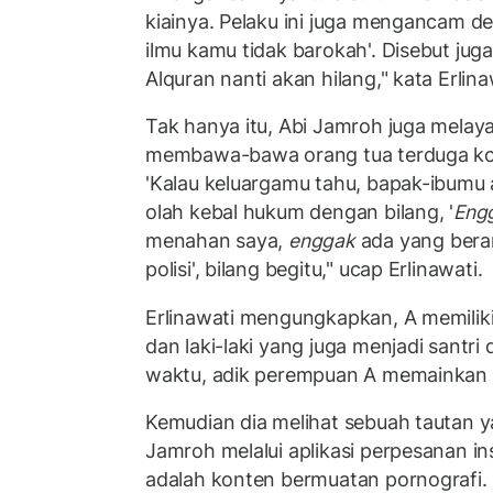
kiainya. Pelaku ini juga mengancam d
ilmu kamu tidak barokah'. Disebut jug
Alquran nanti akan hilang," kata Erlin
Tak hanya itu, Abi Jamroh juga mel
membawa-bawa orang tua terduga kor
'Kalau keluargamu tahu, bapak-ibumu a
olah kebal hukum dengan bilang, '
Eng
menahan saya,
enggak
ada yang bera
polisi', bilang begitu," ucap Erlinawati.
Erlinawati mengungkapkan, A memilik
dan laki-laki yang juga menjadi santri
waktu, adik perempuan A memainkan g
Kemudian dia melihat sebuah tautan ya
Jamroh melalui aplikasi perpesanan ins
adalah konten bermuatan pornografi.