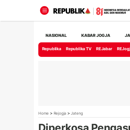
NASIONAL
KABAR JOGJA
J
Republika
Republika TV
REJabar
REJog
>
>
Home
Rejogja
Jateng
Diperkosa Pengasu