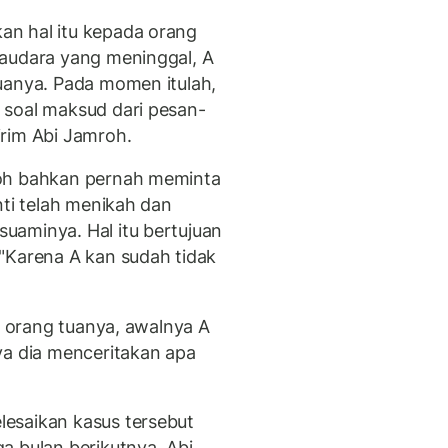
n hal itu kepada orang
saudara yang meninggal, A
uanya. Pada momen itulah,
 soal maksud dari pesan-
irim Abi Jamroh.
roh bahkan pernah meminta
nti telah menikah dan
uaminya. Hal itu bertujuan
"Karena A kan sudah tidak
si orang tuanya, awalnya A
ya dia menceritakan apa
esaikan kasus tersebut
a bulan berikutnya, Abi