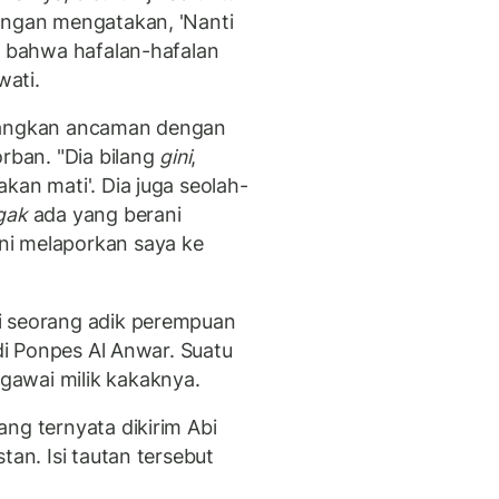
engan mengatakan, 'Nanti
a bahwa hafalan-hafalan
awati.
ayangkan ancaman dengan
ban. "Dia bilang
gini
,
kan mati'. Dia juga seolah-
gak
ada yang berani
ni melaporkan saya ke
i seorang adik perempuan
 di Ponpes Al Anwar. Suatu
awai milik kakaknya.
ng ternyata dikirim Abi
tan. Isi tautan tersebut