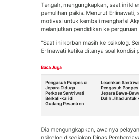
Tengah, mengungkapkan, saat ini klie
pemulihan psikis. Menurut Erlinawati,
motivasi untuk kembali menghafal Alq
melanjutkan pendidikan ke perguruan 
"Saat ini korban masih ke psikolog. Se
Erlinawati ketika ditanya soal kondisi 
Baca Juga
Pengasuh Ponpes di
Lecehkan Santriwa
Jepara Diduga
Pengasuh Ponpes
Perkosa Santriwati
Jepara Bawa-Baw
Berkali-kali di
Dalih Jihad untuk K
Gudang Pesantren
Dia mengungkapkan, awalnya pelaya
psikolog disediakan Dinas Pemberda