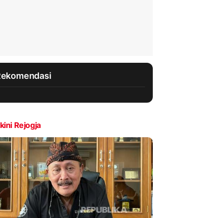
Rekomendasi
kini Rejogja