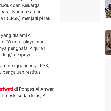
duduk dan Keluarga
ara. Namun saat ini
an (LPSK) menjadi pihak
 yang dialami A
p. "Yang asalnya mau
alnya penghafal Alquran,
 lagi," ucapnya.
elah menggandeng LPSK,
u pengajuan restitusi.
triwati
di Ponpes Al Anwar
un meski sudah lulus, A