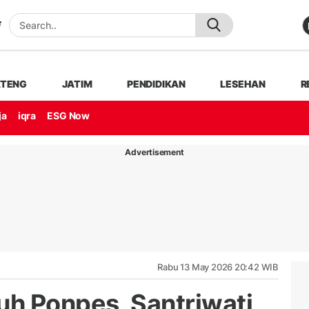
ATENG
JATIM
PENDIDIKAN
LESEHAN
R
ja
iqra
ESG Now
Advertisement
Rabu 13 May 2026 20:42 WIB
h Ponpes, Santriwati