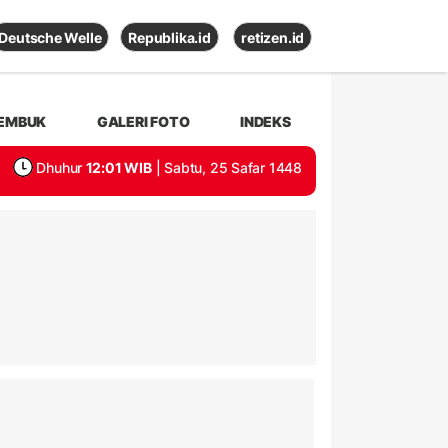
Deutsche Welle
Republika.id
retizen.id
EMBUK
GALERI FOTO
INDEKS
Dhuhur
12:01 WIB
| Sabtu, 25 Safar 1448