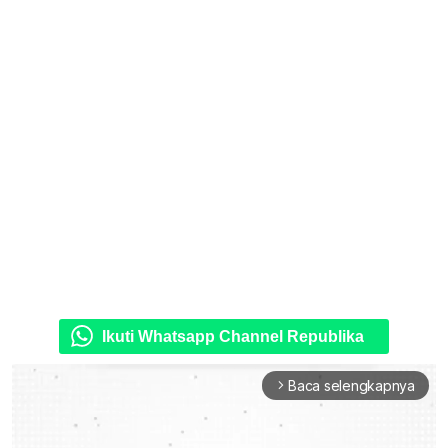
Ikuti Whatsapp Channel Republika
Baca selengkapnya
arrow_forward_ios