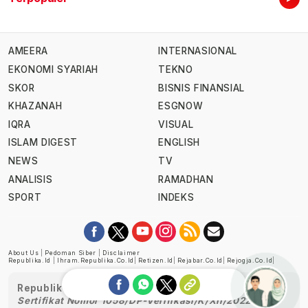
AMEERA
INTERNASIONAL
EKONOMI SYARIAH
TEKNO
SKOR
BISNIS FINANSIAL
KHAZANAH
ESGNOW
IQRA
VISUAL
ISLAM DIGEST
ENGLISH
NEWS
TV
ANALISIS
RAMADHAN
SPORT
INDEKS
About Us
|
Pedoman Siber
|
Disclaimer
Republika.id
|
Ihram.republika.co.id
|
Retizen.id
|
Rejabar.co.id
|
Rejogja.co.id
|
Republika telah diverifikasi oleh Dewan Pers
Sertifikat Nomor 1058/DP-Verifikasi/K/XII/2022