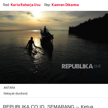
Red:
Karta Raharja Ucu
Rep:
Kamran Dikarma
ANTARA
Nelayan (ilustrasi)
REPUBLIKA.CO.ID, SEMARANG -- Ketua