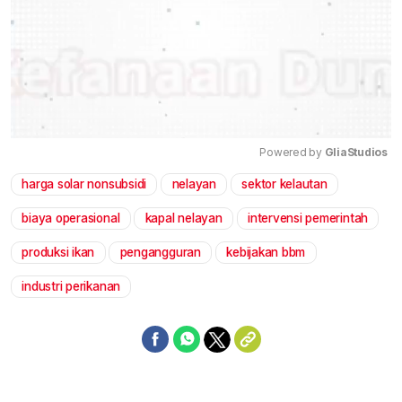
Powered by 
GliaStudios
harga solar nonsubsidi
nelayan
sektor kelautan
Mute
biaya operasional
kapal nelayan
intervensi pemerintah
produksi ikan
pengangguran
kebijakan bbm
industri perikanan