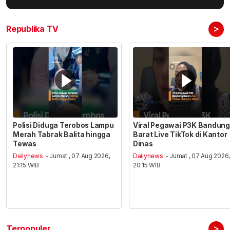
>
Republika TV
Polisi Diduga Terobos Lampu
Viral Pegawai P3K Bandung
Merah Tabrak Balita hingga
Barat Live TikTok di Kantor
Tewas
Dinas
Dailynews
- Jumat , 07 Aug 2026,
Dailynews
- Jumat , 07 Aug 2026
21:15 WIB
20:15 WIB
>
Terpopuler