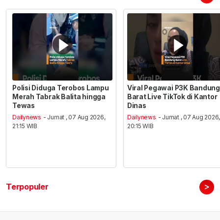
Polisi Diduga Terobos Lampu
Viral Pegawai P3K Bandung
Merah Tabrak Balita hingga
Barat Live TikTok di Kantor
Tewas
Dinas
Dailynews
- Jumat , 07 Aug 2026,
Dailynews
- Jumat , 07 Aug 2026
21:15 WIB
20:15 WIB
>
Terpopuler