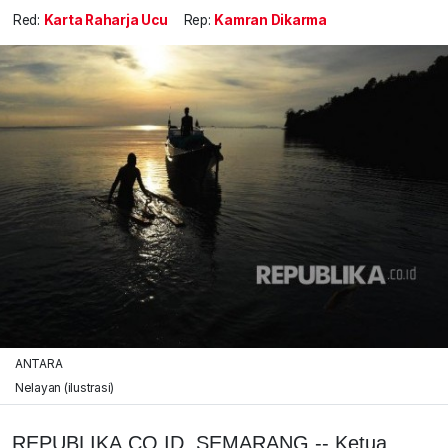
Red:
Karta Raharja Ucu
Rep:
Kamran Dikarma
ANTARA
Nelayan (ilustrasi)
REPUBLIKA.CO.ID, SEMARANG -- Ketua