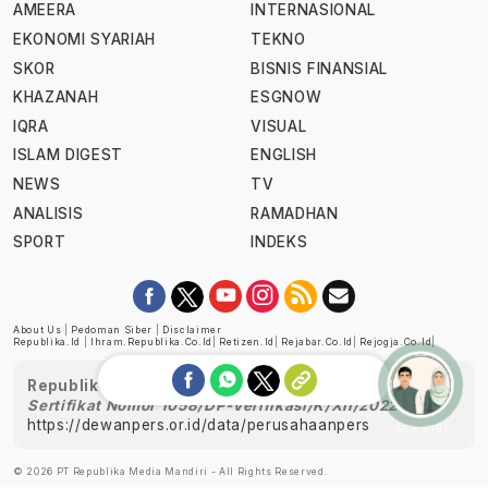
AMEERA
INTERNASIONAL
EKONOMI SYARIAH
TEKNO
SKOR
BISNIS FINANSIAL
KHAZANAH
ESGNOW
IQRA
VISUAL
ISLAM DIGEST
ENGLISH
NEWS
TV
ANALISIS
RAMADHAN
SPORT
INDEKS
About Us
|
Pedoman Siber
|
Disclaimer
Republika.id
|
Ihram.republika.co.id
|
Retizen.id
|
Rejabar.co.id
|
Rejogja.co.id
|
Republika telah diverifikasi oleh Dewan Pers
Sertifikat Nomor 1058/DP-Verifikasi/K/XII/2022
https://dewanpers.or.id/data/perusahaanpers
Ask me!
© 2026 PT Republika Media Mandiri - All Rights Reserved.