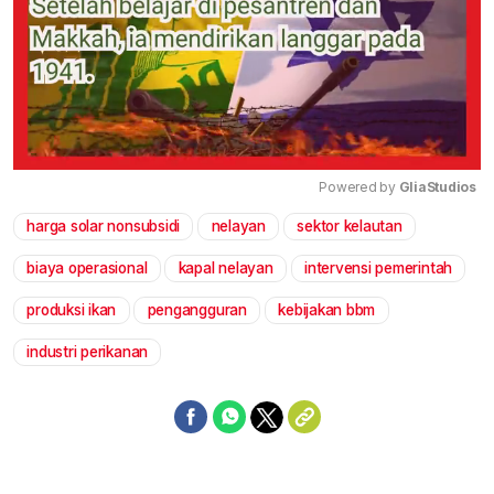
Powered by 
GliaStudios
harga solar nonsubsidi
nelayan
sektor kelautan
Mute
biaya operasional
kapal nelayan
intervensi pemerintah
produksi ikan
pengangguran
kebijakan bbm
industri perikanan