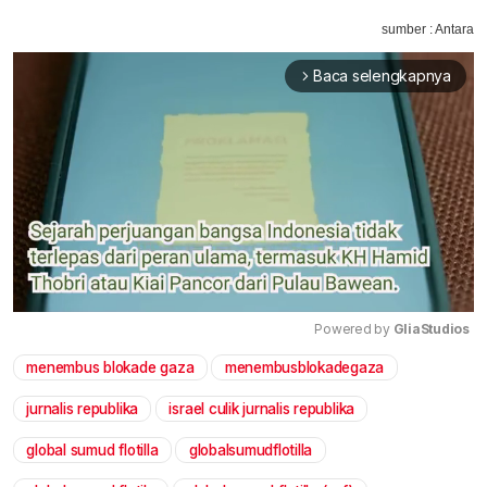
sumber : Antara
Baca selengkapnya
arrow_forward_ios
Powered by 
GliaStudios
menembus blokade gaza
menembusblokadegaza
Mute
jurnalis republika
israel culik jurnalis republika
global sumud flotilla
globalsumudflotilla