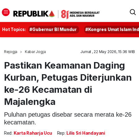
Hot Topics:
#Gubernur BI Mundur
#Kongres Umat Islam In
Rejogja
Kabar Jogja
Jumat , 22 May 2026, 15:36 WIB
Pastikan Keamanan Daging
Kurban, Petugas Diterjunkan
ke-26 Kecamatan di
Majalengka
Puluhan petugas disebar secara merata ke-26
kecamatan.
Red:
Karta Raharja Ucu
Rep:
Lilis Sri Handayani