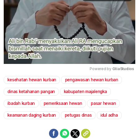
Powered by 
GliaStudios
kesehatan hewan kurban
pengawasan hewan kurban
Mute
dinas ketahanan pangan
kabupaten majalengka
ibadah kurban
pemeriksaan hewan
pasar hewan
keamanan daging kurban
petugas dinas
idul adha