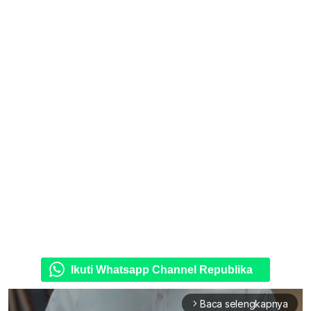
Ikuti Whatsapp Channel Republika
Baca selengkapnya
arrow_forward_ios