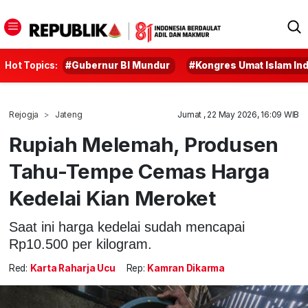
Hot Topics:
#Gubernur BI Mundur
#Kongres Umat Islam In
Rejogja
Jateng
Jumat , 22 May 2026, 16:09 WIB
Rupiah Melemah, Produsen
Tahu-Tempe Cemas Harga
Kedelai Kian Meroket
Saat ini harga kedelai sudah mencapai
Rp10.500 per kilogram.
Red:
Karta Raharja Ucu
Rep:
Kamran Dikarma