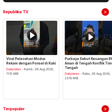
>
Republika TV
Viral Pelecehan Modus
Purbaya Sebut Keuangan RI
Rekam dengan Ponsel di Kaki
Aman di Tengah Konflik Tim
Tengah
Dailynews
- Kamis , 06 Aug 2026,
11:15 WIB
Dailynews
- Rabu , 05 Aug 2026,
23:15 WIB
>
Terpopuler