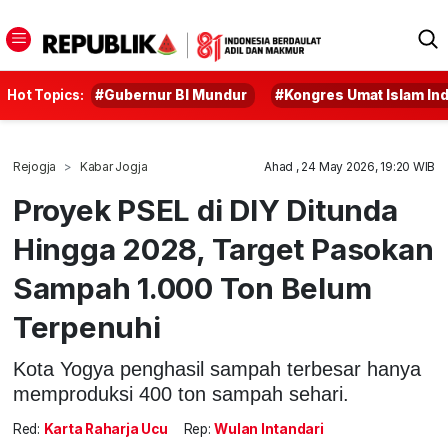
Hot Topics:
#Gubernur BI Mundur
#Kongres Umat Islam In
Rejogja
Kabar Jogja
Ahad , 24 May 2026, 19:20 WIB
Proyek PSEL di DIY Ditunda
Hingga 2028, Target Pasokan
Sampah 1.000 Ton Belum
Terpenuhi
Kota Yogya penghasil sampah terbesar hanya
memproduksi 400 ton sampah sehari.
Red:
Karta Raharja Ucu
Rep:
Wulan Intandari