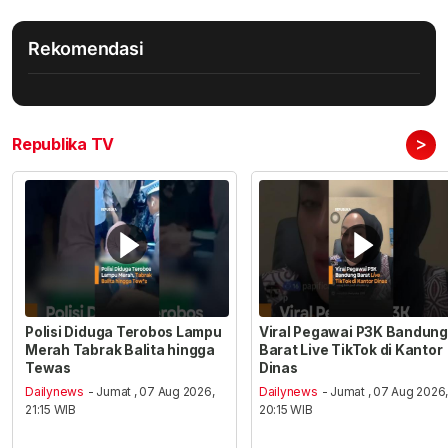
Rekomendasi
>
Republika TV
Polisi Diduga Terobos Lampu
Viral Pegawai P3K Bandung
Merah Tabrak Balita hingga
Barat Live TikTok di Kantor
Tewas
Dinas
Dailynews
- Jumat , 07 Aug 2026,
Dailynews
- Jumat , 07 Aug 2026
21:15 WIB
20:15 WIB