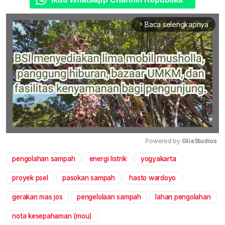
Baca selengkapnya
arrow_forward_ios
Powered by 
GliaStudios
pengolahan sampah
energi listrik
yogyakarta
Mute
proyek psel
pasokan sampah
hasto wardoyo
gerakan mas jos
pengelolaan sampah
lahan pengolahan
nota kesepahaman (mou)