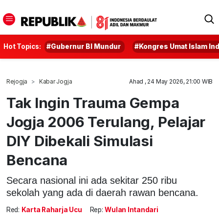
Hot Topics:
#Gubernur BI Mundur
#Kongres Umat Islam In
Rejogja
Kabar Jogja
Ahad , 24 May 2026, 21:00 WIB
Tak Ingin Trauma Gempa
Jogja 2006 Terulang, Pelajar
DIY Dibekali Simulasi
Bencana
Secara nasional ini ada sekitar 250 ribu
sekolah yang ada di daerah rawan bencana.
Red:
Karta Raharja Ucu
Rep:
Wulan Intandari