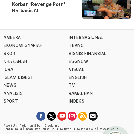
Korban ‘Revenge Porn’
Berbasis AI
AMEERA
INTERNASIONAL
EKONOMI SYARIAH
TEKNO
SKOR
BISNIS FINANSIAL
KHAZANAH
ESGNOW
IQRA
VISUAL
ISLAM DIGEST
ENGLISH
NEWS
TV
ANALISIS
RAMADHAN
SPORT
INDEKS
About Us
|
Pedoman Siber
|
Disclaimer
Republika.id
|
Ihram.republika.co.id
|
Retizen.id
|
Rejabar.co.id
|
Rejogja.co.id
|