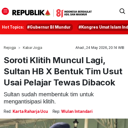
Hot Topics:
#Gubernur BI Mundur
#Kongres Umat Islam In
Rejogja
Kabar Jogja
Ahad , 24 May 2026, 20:14 WIB
Soroti Klitih Muncul Lagi,
Sultan HB X Bentuk Tim Usut
Usai Pelajar Tewas Dibacok
Sultan sudah membentuk tim untuk
mengantisipasi klitih.
Red:
Karta Raharja Ucu
Rep:
Wulan Intandari