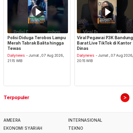
Polisi Diduga Terobos Lampu
Viral Pegawai P3K Bandung
Merah Tabrak Balita hingga
Barat Live TikTok di Kantor
Tewas
Dinas
Dailynews
- Jumat , 07 Aug 2026,
Dailynews
- Jumat , 07 Aug 2026
21:15 WIB
20:15 WIB
>
Terpopuler
AMEERA
INTERNASIONAL
EKONOMI SYARIAH
TEKNO