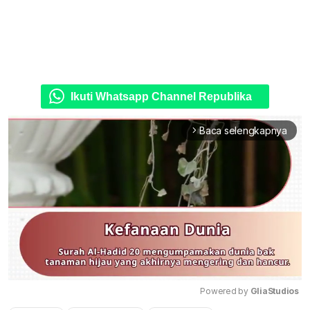
Ikuti Whatsapp Channel Republika
Baca selengkapnya
arrow_forward_ios
Powered by 
GliaStudios